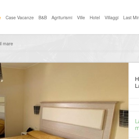
e
Case Vacanze
B&B
Agriturismi
Ville
Hotel
Villaggi
Last Mi
il mare
H
L
L
ma