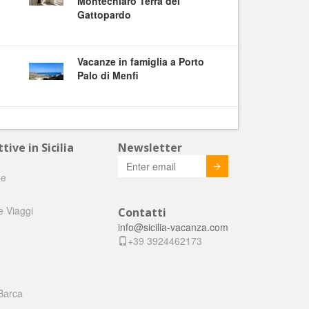
Montechiaro Terra del
Gattopardo
Vacanze in famiglia a Porto
Palo di Menfi
tive in Sicilia
Newsletter
Invia
he
e Viaggi
Contatti
info@sicilia-vacanza.com
+39 3924462173
Barca