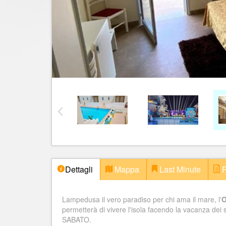
Dettagli
Mappa
Last Minute
P
Lampedusa il vero paradiso per chi ama il mare, l'
O
permetterà di vivere l'isola facendo la vacanza de
SABATO.