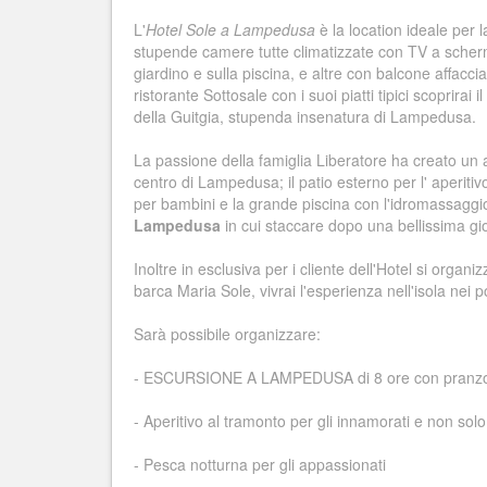
L'
Hotel Sole a Lampedusa
è la location ideale per 
stupende camere tutte climatizzate con TV a scherm
giardino e sulla piscina, e altre con balcone affacci
ristorante Sottosale con i suoi piatti tipici scoprira
della Guitgia, stupenda insenatura di Lampedusa.
La passione della famiglia Liberatore ha creato un 
centro di Lampedusa; il patio esterno per l' aperiti
per bambini e la grande piscina con l'idromassaggio 
Lampedusa
in cui staccare dopo una bellissima gi
Inoltre in esclusiva per i cliente dell'Hotel si organ
barca Maria Sole, vivrai l'esperienza nell'isola nei po
Sarà possibile organizzare:
- ESCURSIONE A LAMPEDUSA di 8 ore con pranzo
- Aperitivo al tramonto per gli innamorati e non solo
- Pesca notturna per gli appassionati