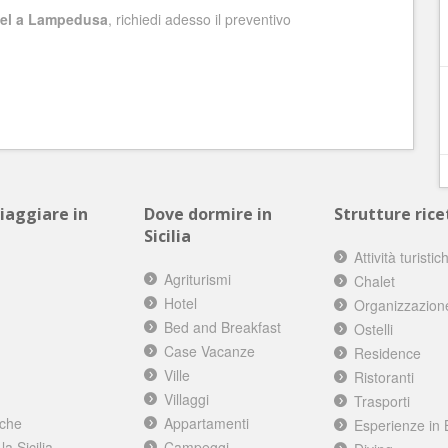
tel a Lampedusa
, richiedi adesso il preventivo
viaggiare in
Dove dormire in
Strutture ricet
Sicilia
Attività turistic
Agriturismi
Chalet
Hotel
Organizzazion
Bed and Breakfast
Ostelli
Case Vacanze
Residence
Ville
Ristoranti
Villaggi
Trasporti
iche
Appartamenti
Esperienze in 
a Sicilia
Campeggi