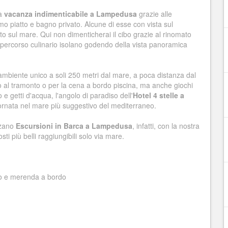
la
vacanza indimenticabile a Lampedusa
grazie alle
o piatto e bagno privato. Alcune di esse con vista sul
ato sul mare. Qui non dimenticherai il cibo grazie al rinomato
i il percorso culinario isolano godendo della vista panoramica
ambiente unico a soli 250 metri dal mare, a poca distanza dal
vo al tramonto o per la cena a bordo piscina, ma anche giochi
e getti d'acqua, l'angolo di paradiso dell'
Hotel 4 stelle a
ornata nel mare più suggestivo del mediterraneo.
izzano
Escursioni in Barca a Lampedusa
, infatti, con la nostra
sti più belli raggiungibili solo via mare.
 e merenda a bordo