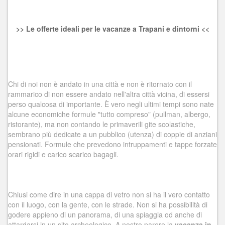
>> Le offerte ideali per le vacanze a Trapani e dintorni <<
Chi di noi non è andato in una città e non è ritornato con il
rammarico di non essere andato nell'altra città vicina, di essersi
perso qualcosa di importante. È vero negli ultimi tempi sono nate
alcune economiche formule "tutto compreso" (pullman, albergo,
ristorante), ma non contando le primaverili gite scolastiche,
sembrano più dedicate a un pubblico (utenza) di coppie di anziani
pensionati. Formule che prevedono intruppamenti e tappe forzate
orari rigidi e carico scarico bagagli.
Chiusi come dire in una cappa di vetro non si ha il vero contatto
con il luogo, con la gente, con le strade. Non si ha possibilità di
godere appieno di un panorama, di una spiaggia od anche di
attardarsi in un sito archeologico. A nostro parere la
vacanza in