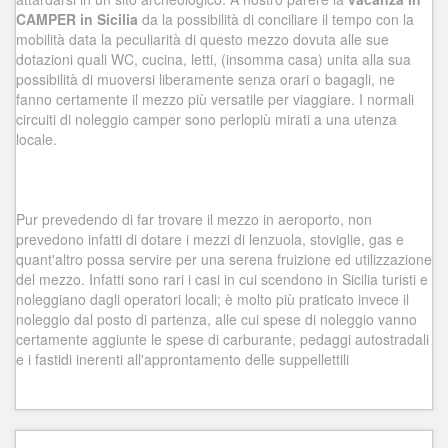
CAMPER in Sicilia
da la possibilità di conciliare il tempo con la
mobilità data la peculiarità di questo mezzo dovuta alle sue
dotazioni quali WC, cucina, letti, (insomma casa) unita alla sua
possibilità di muoversi liberamente senza orari o bagagli, ne
fanno certamente il mezzo più versatile per viaggiare. I normali
circuiti di noleggio camper sono perlopiù mirati a una utenza
locale.
Pur prevedendo di far trovare il mezzo in aeroporto, non
prevedono infatti di dotare i mezzi di lenzuola, stoviglie, gas e
quant'altro possa servire per una serena fruizione ed utilizzazione
del mezzo. Infatti sono rari i casi in cui scendono in Sicilia turisti e
noleggiano dagli operatori locali; è molto più praticato invece il
noleggio dal posto di partenza, alle cui spese di noleggio vanno
certamente aggiunte le spese di carburante, pedaggi autostradali
e i fastidi inerenti all'approntamento delle suppellettili