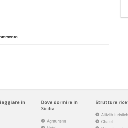
 commento
viaggiare in
Dove dormire in
Strutture ricet
Sicilia
Attività turistic
Agriturismi
Chalet
Hotel