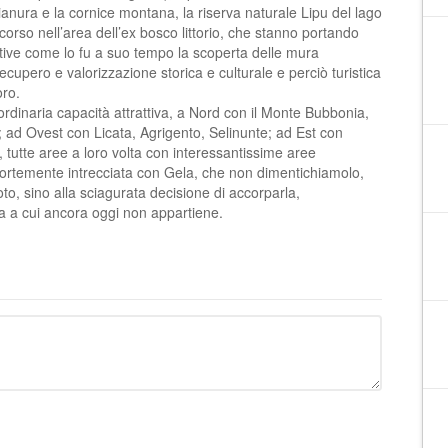
 pianura e la cornice montana, la riserva naturale Lipu del lago
n corso nell’area dell’ex bosco littorio, che stanno portando
itive come lo fu a suo tempo la scoperta delle mura
recupero e valorizzazione storica e culturale e perciò turistica
oro.
raordinaria capacità attrattiva, a Nord con il Monte Bubbonia,
 ad Ovest con Licata, Agrigento, Selinunte; ad Est con
tutte aree a loro volta con interessantissime aree
 fortemente intrecciata con Gela, che non dimentichiamolo,
to, sino alla sciagurata decisione di accorparla,
ena a cui ancora oggi non appartiene.