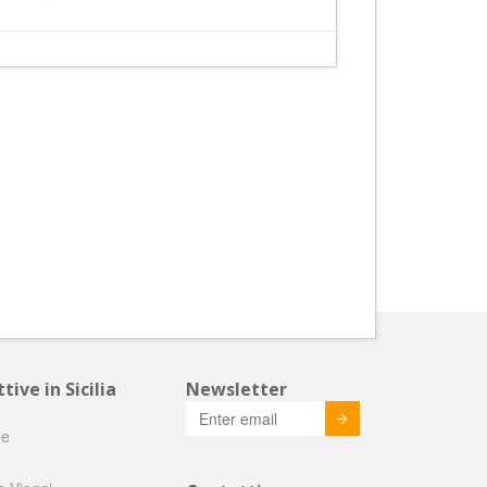
tive in Sicilia
Newsletter
Invia
he