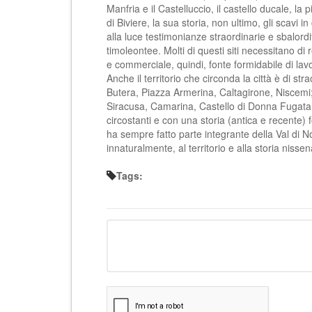
Manfria e il Castelluccio, il castello ducale, la
di Biviere, la sua storia, non ultimo, gli scavi i
alla luce testimonianze straordinarie e sbalord
timoleontee. Molti di questi siti necessitano di 
e commerciale, quindi, fonte formidabile di lav
Anche il territorio che circonda la città è di st
Butera, Piazza Armerina, Caltagirone, Niscemi;
Siracusa, Camarina, Castello di Donna Fugata, 
circostanti e con una storia (antica e recente)
ha sempre fatto parte integrante della Val di No
innaturalmente, al territorio e alla storia niss
Tags: