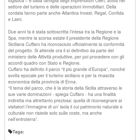
logistica – e dalla famiglia degli imprenditori Oieri, attiva nel
settore del turismo e delle operazioni immobiliari. Della
cordata fanno parte anche Atlantica Invest, Regal, Confida
e Laini.
Due anni fa è stata sottoscritta l’intesa tra la Regione e la
Spa, mentre la scorsa estate il presidente della Regione
Siciliana Cuffaro ha riconosciuto ufficialmente la conformità
del progetto. Si attende ora il sì definitivo da parte del
ministero delle Attività produttive, per poi procedere con gli
accordi quadro con Stato e Regione.
Cuffaro ha definito il parco “il più grande d’Europa”, nonché
svolta epocale per il turismo siciliano e per la rinascita
economica della provincia di Enna.
“Il tema del parco, che è la storia della Sicilia attraverso le
sue varie dominazioni - spiega Cuffaro - ha una finalità
indiretta ma altrettanto preziosa: quella di riconsegnare ai
visitatori l’immagine di un’ isola il cui patrimonio naturale e
culturale non risiede solo sulle coste, ma anche
nell’entroterra”.
Tags: