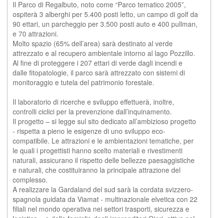
Il Parco di Regalbuto, noto come “Parco tematico 2005”,
ospiterà 3 alberghi per 5.400 posti letto, un campo di golf da
90 ettari, un parcheggio per 3.500 posti auto e 400 pullman,
e 70 attrazioni.
Molto spazio (65% dell’area) sarà destinato al verde
attrezzato e al recupero ambientale intorno al lago Pozzillo.
Al fine di proteggere i 207 ettari di verde dagli incendi e
dalle fitopatologie, il parco sarà attrezzato con sistemi di
monitoraggio e tutela del patrimonio forestale.
Il laboratorio di ricerche e sviluppo effettuerà, inoltre,
controlli ciclici per la prevenzione dall’inquinamento.
Il progetto – si legge sul sito dedicato all’ambizioso progetto
- rispetta a pieno le esigenze di uno sviluppo eco-
compatibile. Le attrazioni e le ambientazioni tematiche, per
le quali i progettisti hanno scelto materiali e rivestimenti
naturali, assicurano il rispetto delle bellezze paesaggistiche
e naturali, che costituiranno la principale attrazione del
complesso.
A realizzare la Gardaland del sud sarà la cordata svizzero-
spagnola guidata da Viamat - multinazionale elvetica con 22
filiali nel mondo operativa nei settori trasporti, sicurezza e