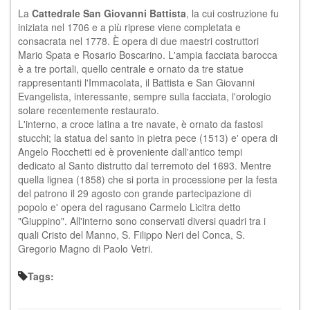
La
Cattedrale San Giovanni Battista
, la cui costruzione fu
iniziata nel 1706 e a più riprese viene completata e
consacrata nel 1778. È opera di due maestri costruttori
Mario Spata e Rosario Boscarino. L'ampia facciata barocca
è a tre portali, quello centrale e ornato da tre statue
rappresentanti l'Immacolata, il Battista e San Giovanni
Evangelista, interessante, sempre sulla facciata, l'orologio
solare recentemente restaurato.
L'interno, a croce latina a tre navate, è ornato da fastosi
stucchi; la statua del santo in pietra pece (1513) e' opera di
Angelo Rocchetti ed è proveniente dall'antico tempi
dedicato al Santo distrutto dal terremoto del 1693. Mentre
quella lignea (1858) che si porta in processione per la festa
del patrono il 29 agosto con grande partecipazione di
popolo e' opera del ragusano Carmelo Licitra detto
"Giuppino". All'interno sono conservati diversi quadri tra i
quali Cristo del Manno, S. Filippo Neri del Conca, S.
Gregorio Magno di Paolo Vetri.
Tags: