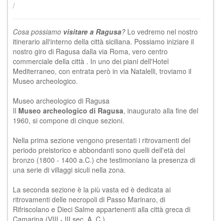
/
Cosa possiamo
visitare a Ragusa
?
Lo vedremo nel nostro
itinerario all'interno della città siciliana. Possiamo iniziare il
nostro giro di
Ragusa
dalla via Roma, vero centro
commerciale della città . In uno dei piani dell'Hotel
Mediterraneo, con entrata però in via Natalelli, troviamo il
Museo archeologico.
Museo archeologico di Ragusa
Il
Museo archeologico di Ragusa
, inaugurato alla fine del
1960, si compone di cinque sezioni.
Nella prima sezione vengono presentati i ritrovamenti del
periodo preistorico e abbondanti sono quelli dell'età del
bronzo (1800 - 1400 a.C.) che testimoniano la presenza di
una serie di villaggi siculi nella zona.
La seconda sezione è la più vasta ed è dedicata ai
ritrovamenti delle necropoli di Passo Marinaro, di
Rifriscolano e Dieci Salme appartenenti alla città greca di
Camarina (VIII - III sec. A. C.).