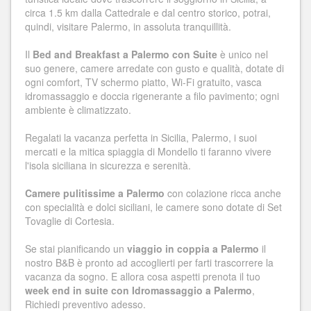
circa 1.5 km dalla Cattedrale e dal centro storico, potrai,
quindi, visitare Palermo, in assoluta tranquillità.
Il
Bed and Breakfast a Palermo con Suite
è unico nel
suo genere, camere arredate con gusto e qualità, dotate di
ogni comfort, TV schermo piatto, Wi-Fi gratuito, vasca
idromassaggio e doccia rigenerante a filo pavimento; ogni
ambiente è climatizzato.
Regalati la vacanza perfetta in Sicilia, Palermo, i suoi
mercati e la mitica spiaggia di Mondello ti faranno vivere
l'isola siciliana in sicurezza e serenità.
Camere pulitissime a Palermo
con colazione ricca anche
con specialità e dolci siciliani, le camere sono dotate di Set
Tovaglie di Cortesia.
Se stai pianificando un
viaggio in coppia a Palermo
il
nostro B&B è pronto ad accoglierti per farti trascorrere la
vacanza da sogno. E allora cosa aspetti prenota il tuo
week end in suite con Idromassaggio a Palermo
,
Richiedi preventivo adesso.