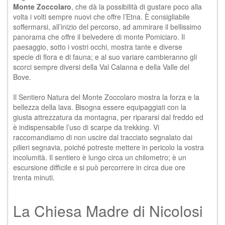
Monte Zoccolaro
, che dà la possibilità di gustare poco alla
volta i volti sempre nuovi che offre l’
Etna
. È consigliabile
soffermarsi, all’inizio del percorso, ad ammirare il bellissimo
panorama che offre il belvedere di monte Pomiciaro. Il
paesaggio, sotto i vostri occhi, mostra tante e diverse
specie di flora e di fauna; e al suo variare cambieranno gli
scorci sempre diversi della Val Calanna e della Valle del
Bove.
Il Sentiero Natura del Monte Zoccolaro mostra la forza e la
bellezza della lava. Bisogna essere equipaggiati con la
giusta attrezzatura da montagna, per ripararsi dal freddo ed
è indispensabile l’uso di scarpe da trekking. Vi
raccomandiamo di non uscire dal tracciato segnalato dai
pilieri segnavia, poiché potreste mettere in pericolo la vostra
incolumità. Il sentiero è lungo circa un chilometro; è un
escursione difficile e si può percorrere in circa due ore
trenta minuti.
La Chiesa Madre di Nicolosi