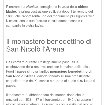
Rientrando a
Nicolosi
, consigliamo la visita della
chiesa
Madre
, la prima costruzione edificata dopo il terremoto del
1693, che rappresenta uno dei monumenti più significativi di
Nicolosi, con la sua facciata in stile ottocentesco e il
campanile in pietra lavica.
Il monastero benedettino di
San Nicolò l'Arena
Da ricordare durante i festeggiamenti pasquali la
celebrazione della resurrezione con la “calata della tela”.
Fuori il paese si trova l’antico
monastero benedettino di
San Nicolò l’Arena
, edificio fondato su una preesistente
cappella rurale del XII secolo e attorno al quale si sviluppò il
paese.
Il monastero fu abbandonato dai monaci dopo che le
eruzioni del 1536 – 37 e il terremoto del 1542 distrussero il
piccolo villaggio etneo. Si prosegue con la visita del piccolo