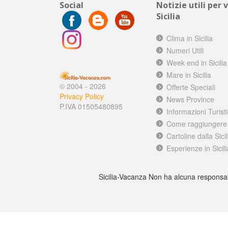
Social
Notizie utili per 
Sicilia
Clima in Sicilia
Numeri Utili
Week end in Sicilia
Mare in Sicilia
© 2004 - 2026
Offerte Speciali
Privacy Policy
News Province
P.IVA 01505480895
Informazioni Turist
Come raggiungere l
Cartoline dalla Sicil
Esperienze in Sicili
Sicilia-Vacanza Non ha alcuna responsabilit