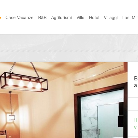
e
Case Vacanze
B&B
Agriturismi
Ville
Hotel
Villaggi
Last Mi
B
a
I
vi