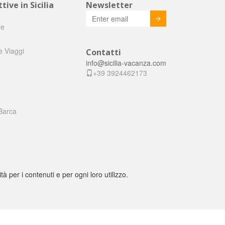
tive in Sicilia
Newsletter
Invia
he
e Viaggi
Contatti
info@sicilia-vacanza.com
+39 3924462173
Barca
tà per i contenuti e per ogni loro utilizzo.