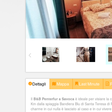
Dettagli
Mappa
Last Minute
P
Il
B&B Penterfur a Savoca
è ideale per visiare la 
Km dalla spiaggia Bandiera Blu di Santa Teresa di R
charme in cui nulla è lasciato al caso e in cui viver