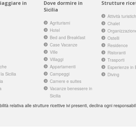
viaggiare in
Dove dormire in
Strutture ricet
Sicilia
Attività turistic
Agriturismi
Chalet
Hotel
Organizzazion
Bed and Breakfast
Ostelli
Case Vacanze
Residence
Ville
Ristoranti
Villaggi
Trasporti
iche
Appartamenti
Esperienze in 
a Sicilia
Campeggi
Diving
ia
Camere e suites
a
Vacanze benessere in
Sicilia
à relativa alle strutture ricettive ivi presenti, declina ogni responsabili