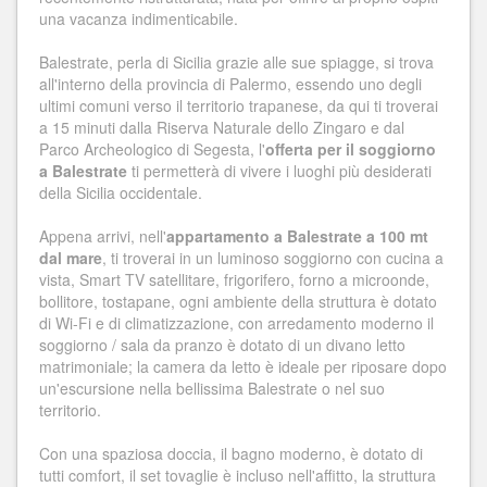
una vacanza indimenticabile.
Balestrate, perla di Sicilia grazie alle sue spiagge, si trova
all'interno della provincia di Palermo, essendo uno degli
ultimi comuni verso il territorio trapanese, da qui ti troverai
a 15 minuti dalla Riserva Naturale dello Zingaro e dal
Parco Archeologico di Segesta, l'
offerta per il soggiorno
a Balestrate
ti permetterà di vivere i luoghi più desiderati
della Sicilia occidentale.
Appena arrivi, nell'
appartamento a Balestrate a 100 mt
dal mare
, ti troverai in un luminoso soggiorno con cucina a
vista, Smart TV satellitare, frigorifero, forno a microonde,
bollitore, tostapane, ogni ambiente della struttura è dotato
di Wi-Fi e di climatizzazione, con arredamento moderno il
soggiorno / sala da pranzo è dotato di un divano letto
matrimoniale; la camera da letto è ideale per riposare dopo
un'escursione nella bellissima Balestrate o nel suo
territorio.
Con una spaziosa doccia, il bagno moderno, è dotato di
tutti comfort, il set tovaglie è incluso nell'affitto, la struttura