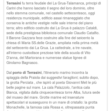
Terrasini
fu terra feudale dei La Grua-Talamanca, principi di
Carini che hanno lasciato il segno del loro dominio, oltre
nello stemma comunale, nel castello settecentesco, oggi
residenza municipale, edificio assai rimaneggiato che
conserva le antiche vestigie nelle sale interne del piano
terra; altro edificio costruito dai La Grua è palazzo Cataldi,
sede della prestigiosa biblioteca comunale Claudio Catalfio.
Il Barone Gazzara fece costruire alla fine del seicento la
chiesa dì Maria SS.delle Grazie, ampliata nella prima metà
del settecento dai La Grua. La cattedrale, a tre navate,
all'interno custodisce preziose tele della scuola di Vito
D'anna, del Martorana e numerose statue lignee di
Girolamo Bagnasco.
Dal
porto di Terrasini
, l'itinerario marino incontra la
spiaggia della Praiola dai suggestivi faraglioni; subito dopo,
la grotta Perciata , che ispirò al poeta Giovanni Meli le più
belle pagine sul mare. La cala Palazzolo, l'antica cala
Bianca, vigilata dalla cinquecentesca torre Alba, futura sede
del
museo del mare
. Grotte marine ed insenature
spettacolari si susseguono in un mare di cristallo: la grotta
Monachelle, la famosa cala Rossa e, oltrepassata punta