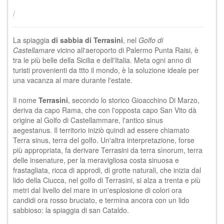
/
La
spiaggia
di sabbia di Terrasini
, nel
Golfo di
Castellamare
vicino all'aeroporto di Palermo Punta Raisi, è
tra le più belle della Sicilia e dell'Italia. Meta ogni anno di
turisti provenienti da ttto il mondo, è la soluzione ideale per
una vacanza al mare durante l'estate.
Il nome
Terrasini
, secondo lo storico Gioacchino Di Marzo,
deriva da capo Rama, che con l'opposta capo San Vito dà
origine al Golfo di Castellammare, l'antico sinus
aegestanus. Il territorio iniziò quindi ad essere chiamato
Terra sinus, terra del golfo. Un'altra interpretazione, forse
più appropriata, fa derivare Terrasini da terra sìnorum, terra
delle insenature, per la meravigliosa costa sinuosa e
frastagliata, ricca di approdi, di grotte naturali, che inizia dal
lido della Ciucca, nel golfo di Terrasini, si alza a trenta e più
metri dal livello del mare in un'esplosione di colori ora
candidi ora rosso bruciato, e termina ancora con un lido
sabbioso: la spiaggia di san Cataldo.