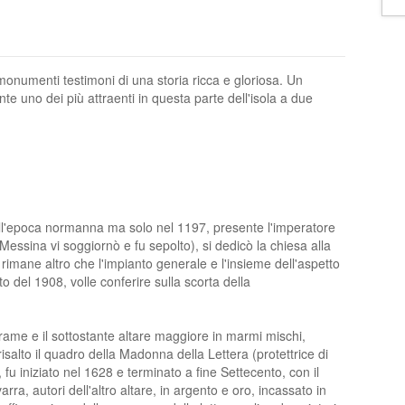
 monumenti
testimoni di una storia ricca e gloriosa. Un
e uno dei più attraenti in questa parte dell'isola a due
all'epoca normanna ma solo nel 1197, presente l'imperatore
Messina vi soggiornò e fu sepolto), si dedicò la chiesa alla
imane altro che l'impianto generale e l'insieme dell'aspetto
to del 1908, volle conferire sulla scorta della
 rame e il sottostante altare maggiore in marmi mischi,
salto il quadro della Madonna della Lettera (protettrice di
 fu iniziato nel 1628 e terminato a fine Settecento, con il
varra, autori dell'altro altare, in argento e oro, incassato in