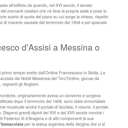
ta all'edificio da quando, nel XVI secolo, il senato
dei mercanti catalani che ne fece la propria sede e pose lo
orte scarto di quota del piano su cui sorge la chiesa, rispetto
ie di macerie causate dal terremoto del 1908 e poi spianate
cesco d'Assisi a Messina o
l primo tempio eretto dall'Ordine Francescano in Sicilia. La
nanziata dai Nobili Messinesi del Terz'Ordine, giunse da
 regnanti gli Angioini.
e nordiche, originariamente aveva un convento e sorgeva
iedificate dopo il terremoto del 1908, sono state immortalate
 ricostruite anche il portale di facciata, il rosone, il portale
a. Dispersi grandi dipinti del XVI e del XVII secolo nonchè i
i Federico III d'Aragona e di altri componenti la sua
l'Immacolata
per la statua argentea della Vergine che vi si