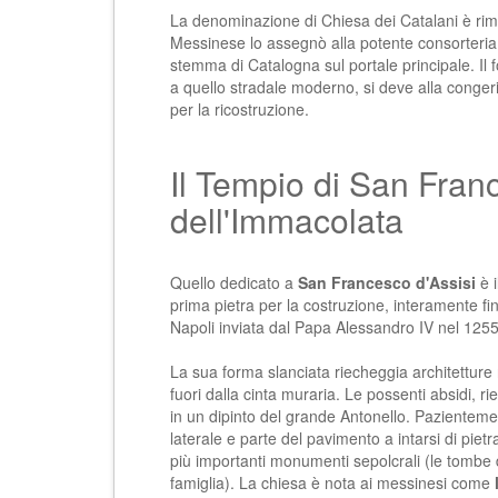
La denominazione di Chiesa dei Catalani è rimas
Messinese lo assegnò alla potente consorteria 
stemma di Catalogna sul portale principale. Il f
a quello stradale moderno, si deve alla conger
per la ricostruzione.
Il Tempio di San Fran
dell'Immacolata
Quello dedicato a
San Francesco d'Assisi
è i
prima pietra per la costruzione, interamente fi
Napoli inviata dal Papa Alessandro IV nel 1255,
La sua forma slanciata riecheggia architettur
fuori dalla cinta muraria. Le possenti absidi, r
in un dipinto del grande Antonello. Pazientemente
laterale e parte del pavimento a intarsi di pietr
più importanti monumenti sepolcrali (le tombe d
famiglia). La chiesa è nota ai messinesi come