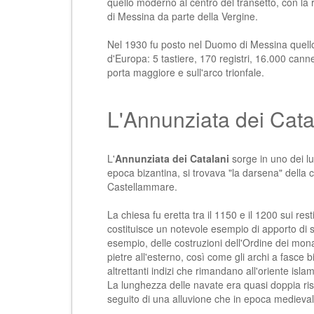
quello moderno al centro del transetto, con la 
di Messina da parte della Vergine.
Nel 1930 fu posto nel Duomo di Messina quello c
d'Europa: 5 tastiere, 170 registri, 16.000 canne d
porta maggiore e sull'arco trionfale.
L'Annunziata dei Cata
L'
Annunziata dei Catalani
sorge in uno dei luo
epoca bizantina, si trovava "la darsena" della c
Castellammare.
La chiesa fu eretta tra il 1150 e il 1200 sui re
costituisce un notevole esempio di apporto di sti
esempio, delle costruzioni dell'Ordine dei monac
pietre all'esterno, così come gli archi a fasce b
altrettanti indizi che rimandano all'oriente isla
La lunghezza delle navate era quasi doppia rispe
seguito di una alluvione che in epoca medievale 