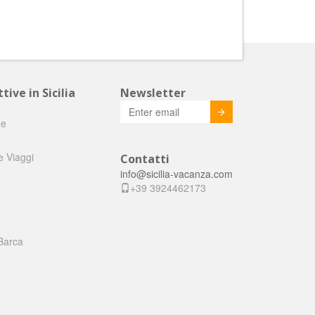
tive in Sicilia
Newsletter
Invia
he
e Viaggi
Contatti
info@sicilia-vacanza.com
+39 3924462173
Barca