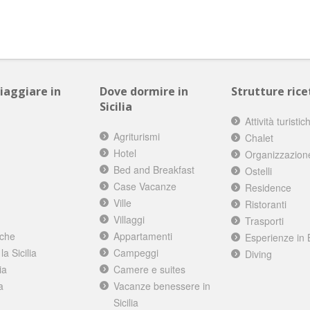
viaggiare in
Dove dormire in
Strutture ricet
Sicilia
Attività turistic
Agriturismi
Chalet
Hotel
Organizzazion
Bed and Breakfast
Ostelli
Case Vacanze
Residence
Ville
Ristoranti
Villaggi
Trasporti
iche
Appartamenti
Esperienze in 
a Sicilia
Campeggi
Diving
ia
Camere e suites
a
Vacanze benessere in
Sicilia