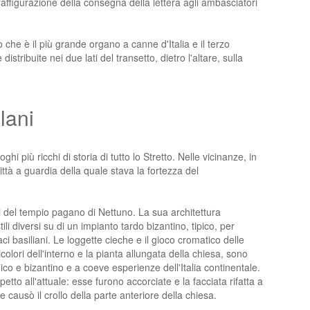
raffigurazione della consegna della lettera agli ambasciatori
he è il più grande organo a canne d'Italia e il terzo
istribuite nei due lati del transetto, dietro l'altare, sulla
lani
ghi più ricchi di storia di tutto lo Stretto. Nelle vicinanze, in
ittà a guardia della quale stava la fortezza del
sti del tempio pagano di Nettuno. La sua architettura
li diversi su di un impianto tardo bizantino, tipico, per
i basiliani. Le loggette cieche e il gioco cromatico delle
icolori dell'interno e la pianta allungata della chiesa, sono
mico e bizantino e a coeve esperienze dell'Italia continentale.
tto all'attuale: esse furono accorciate e la facciata rifatta a
causò il crollo della parte anteriore della chiesa.