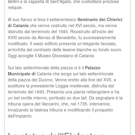
Bellini e la cappella di Sant'Agata, che custodisce preziose
reliquie.
Al suo fianco si leva il settecentesco
Seminario dei Chierici
di Catania
che venne costruito nel XVI secolo, ma venne
distrutto dal terremoto del 1693. Ricostruito all'inizio del
XVIII secolo da Alonso di Benedetto, fu successivamente
modificato. Il vasto edificio presenta un'elegante facciata,
arricchita dal contrasto delle lesene bianche su fondo scuro.
Oggi accoglie il
Museo Diocesiano di Catania
.
Sul lato settentrionale della piazza vi è il
Palazzo
Municipale di
Catania
che sorge sul lato settentrionale
della piazza del Duomo. Venne eretto alla fine del XVII, a
sostituire la preesistente Loggia medievale, distrutta dal
terremoto del 1693. Presenta una pianta rettangolare e ha
un bel cortile interno, porticato su due lati. Da segnalare è la
tribuna opera del Vaccarini, che, nel 1735, intervenne,
innalzando la fastosa tribuna e modificando il prospetto
dell'impianto.