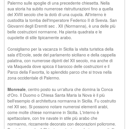
Palermo
sulle spoglie di una precedente chiesetta. Nella
sua storia ha subito numerose ristrutturazioni fino a quella
del XVIII secolo che la dotò di una cupola. All'interno è
custodita la tomba dell'imperatore Federico II di Svevia. San
Giovanni degli Eremiti sec . XII (Normanna), è una delle più
belle costruzioni normanne. Ha pianta quadrata e le
cupolette di stile tipicamente arabo.
Consigliamo per la vacanza in Sicilia la visita turistica della
sala d'Ercole, sede del parlamento siciliano e della cappella
palatina, con numerose dipinti del XII secolo, ma anche di
via Maqueda dove spicca il barocco delle costruzioni e il
Parco della Favorita, lo splendido parco che si trova nella
zona occidentale di Palermo.
Monreale
, centro posto su un'altura che domina la Conca
d'Oro. Il Duomo o Chiesa Santa Maria la Nova è il più
bell'esempio di architettura normanna in Sicilia. Fu costruito
nel XII sec. Si possono notare numerosi elementi arabi,
come molte chiese normanne in Sicilia. L'interno è
spettacolare, con tre navate in stile più arabo che
normanno, riccamente decorato con decorazioni policrome.