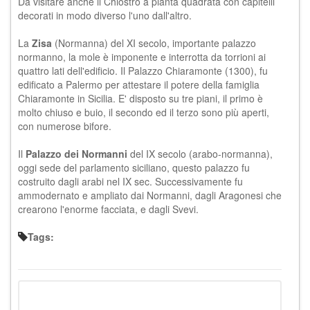
Da visitare anche il Chiostro a pianta quadrata con capitelli
decorati in modo diverso l'uno dall'altro.
La
Zisa
(Normanna) del XI secolo, importante palazzo
normanno, la mole è imponente e interrotta da torrioni ai
quattro lati dell'edificio. Il Palazzo Chiaramonte (1300), fu
edificato a Palermo per attestare il potere della famiglia
Chiaramonte in Sicilia. E' disposto su tre piani, il primo è
molto chiuso e buio, il secondo ed il terzo sono più aperti,
con numerose bifore.
Il
Palazzo dei Normanni
del IX secolo (arabo-normanna),
oggi sede del parlamento siciliano, questo palazzo fu
costruito dagli arabi nel IX sec. Successivamente fu
ammodernato e ampliato dai Normanni, dagli Aragonesi che
crearono l'enorme facciata, e dagli Svevi.
Tags: