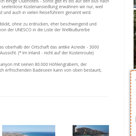
h einige Clubhotels - sonst gibt es bis auf den Bus nach
Die seelenlose Küstenansiedlung erwähnen wir nur, weil
st und auch in vielen Reiseführern genannt wird.
lickt, ohne zu erdrücken, eher beschwingend und
on der UNESCO in die Liste der Weltkulturerbe
as oberhalb der Ortschaft das antike Acreide - 3000
Aussicht. (* Im Inland - nicht auf der Küstenroute)
 Canyon mit seinen 80.000 Höhlengräbern, der
lich erfrischenden Badeseen kann von oben bestaunt,