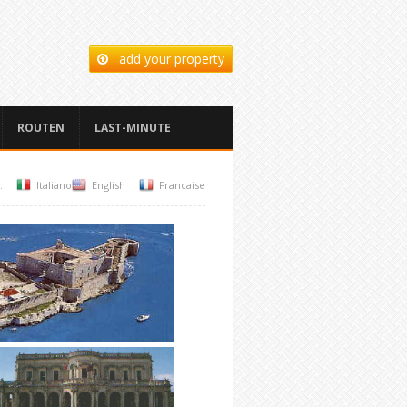
add your property
ROUTEN
LAST-MINUTE
:
Italiano
English
Francaise