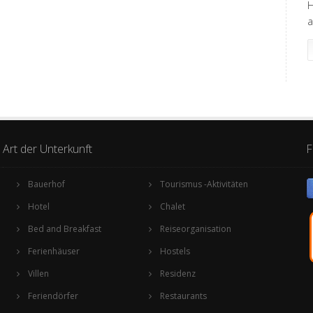
H
a
Art der Unterkunft
F
Bauerhof
Tourismus -Aktivitäten
Hotel
Chalet
Bed and Breakfast
Reiseorganisation
Ferienhäuser
Hostels
Villen
Residenz
Feriendörfer
Restaurants