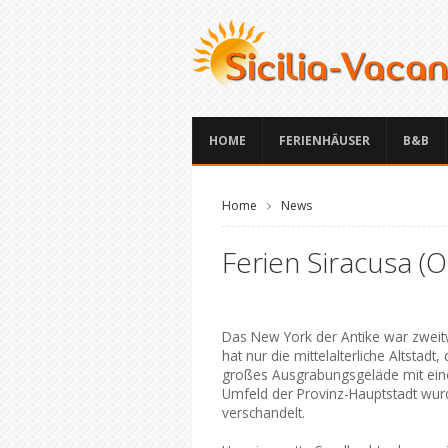
HOME
FERIENHÄUSER
B&B
Home
News
Ferien Siracusa (O
Das New York der Antike war zweitw
hat nur die mittelalterliche Altstadt,
großes Ausgrabungsgeläde mit eine
Umfeld der Provinz-Hauptstadt wurd
verschandelt.