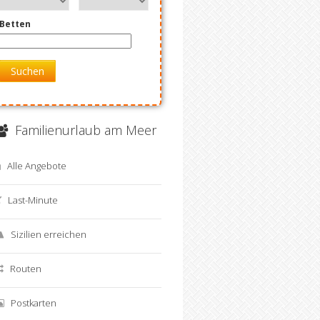
Betten
Offerta last minute Avola
Vacanze Green e Inclusiv
Suchen
in B&B
Pantelleria B&B Piscina
Familienurlaub am Meer
Alle Angebote
Last-Minute
Sizilien erreichen
Routen
Postkarten