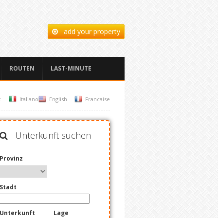
add your property
ROUTEN
LAST-MINUTE
:
Italiano
English
Francaise
Unterkunft suchen
Provinz
Stadt
Unterkunft
Lage