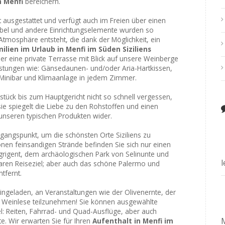
n Menfi
bereichern.
 ausgestattet und verfügt auch im Freien über einen
Möbel und andere Einrichtungselemente wurden so
Atmosphäre entsteht, die dank der Möglichkeit, ein
ilien im Urlaub in Menfi im Süden Siziliens
über eine private Terrasse mit Blick auf unsere Weinberge
istungen wie: Gänsedaunen- und/oder Aria-Hartkissen,
 Minibar und Klimaanlage in jedem Zimmer.
ück bis zum Hauptgericht nicht so schnell vergessen,
sie spiegelt die Liebe zu den Rohstoffen und einen
unseren typischen Produkten wider.
sgangspunkt, um die schönsten Orte Siziliens zu
nen feinsandigen Strände befinden Sie sich nur einen
grigent, dem archäologischen Park von Selinunte und
baren Reiseziel; aber auch das schöne Palermo und
tfernt.
ingeladen, an Veranstaltungen wie der Olivenernte, der
 Weinlese teilzunehmen! Sie können ausgewählte
el: Reiten, Fahrrad- und Quad-Ausflüge, aber auch
e. Wir erwarten Sie für Ihren
Aufenthalt in Menfi im