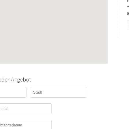
H
a
 oder Angebot