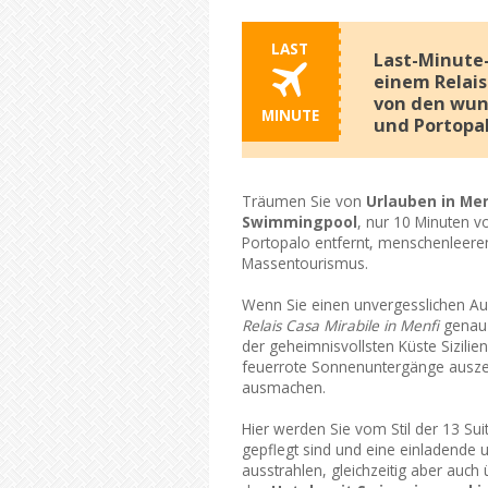
LAST
Last-Minute-
einem Relais
von den wund
MINUTE
und Portopa
Träumen Sie von
Urlauben in Me
Swimmingpool
, nur 10 Minuten 
Portopalo entfernt, menschenleeren
Massentourismus.
Wenn Sie einen unvergesslichen Auf
Relais Casa Mirabile in Menfi
genau 
der geheimnisvollsten Küste Sizilie
feuerrote Sonnenuntergänge auszei
ausmachen.
Hier werden Sie vom Stil der 13 Sui
gepflegt sind und eine einladende 
ausstrahlen, gleichzeitig aber auch