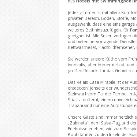
des
Hotels mit Swimmingpool i
Jedes Zimmer ist mit allem Komfort
privaten Bereich. Böden, Stoffe, 
ausgewählt, dass eine einzigartige 
weiteres Bett hinzuzufügen, für
Fam
geeignet ist. Alle Suiten verfügen 
und bieten hervorragende Dienstle
Bettwäscheset, Flachbildfernseher,
Sie werden unsere Küche vom Frühst
innovativ, aber immer delikat, und 
großen Respekt für das Gebiet mit 
Das Relais Casa Mirabile ist der Au
entdecken: Jenseits der wunderschö
Steinwurf vom Tal der Tempel in A
Sciacca entfernt, einem unverzicht
Trapani sind nur eine Autostunde en
Unsere Gäste sind immer herzlich e
„Zabinata“, dem Salsa-Tag und der
Erlebnisse erleben, wie zum Beispi
Bootsfahrten zu den Inseln der Küst