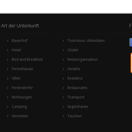
Art der Unterkunft
F
Bauerhof
Tourismus -Aktivitäten
Hotel
Chalet
Bed and Breakfast
Reiseorganisation
Ferienhäuser
Hostels
Villen
Residenz
Feriendörfer
Restaurants
Wohnungen
Transport
Camping
Segelcharter
Vermieter
Tauchen