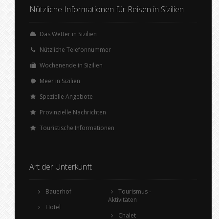
Nützliche Informationen für Reisen in Sizilien
Das Wetter in Sizilien
Nützliche Telefonnummer
Wochenende in Sizilien
Meer in Sizilien
Spezielle Angebote
Provinzielle Nachrichten
Touristische Informationen
Art der Unterkunft
Bauerhof
Tourismus -
Aktivitäten
Hotel
Chalet