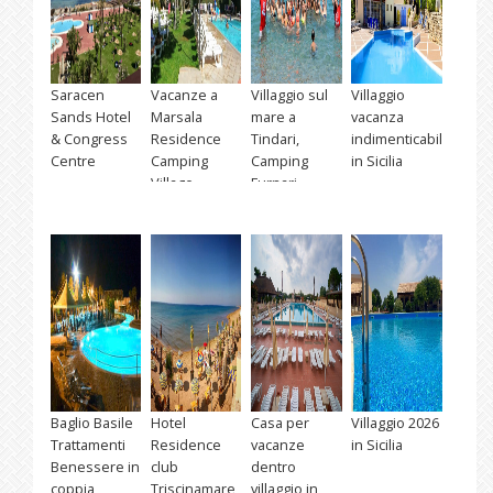
Saracen
Vacanze a
Villaggio sul
Villaggio
Sands Hotel
Marsala
mare a
vacanza
& Congress
Residence
Tindari,
indimenticabile
Centre
Camping
Camping
in Sicilia
Village
Furnari
Baglio Basile
Hotel
Casa per
Villaggio 2026
Trattamenti
Residence
vacanze
in Sicilia
Benessere in
club
dentro
coppia
Triscinamare
villaggio in