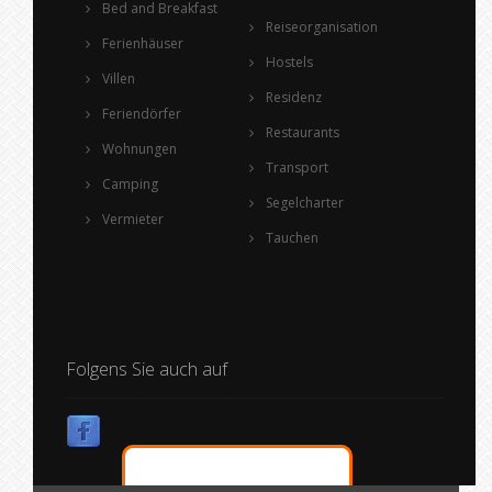
Bed and Breakfast
Reiseorganisation
Ferienhäuser
Hostels
Villen
Residenz
Feriendörfer
Restaurants
Wohnungen
Transport
Camping
Segelcharter
Vermieter
Tauchen
Folgens Sie auch auf