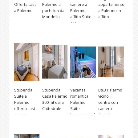
Offerta casa
Palermo a
camere a
appartamento
a Palermo
pochi km da
Palermo,
a Palermo in
Mondello
affitto Suite a
affitto
ore
Stupenda
Stupenda
Vacanza
B&B Palermo
Suite a
Casa Palermo
romantica
vicino il
Palermo
300 mt dalla
Palermo
centro con
offerta Last
Cattedrale
Suite
camera
minute
idromassaggio
famiglia