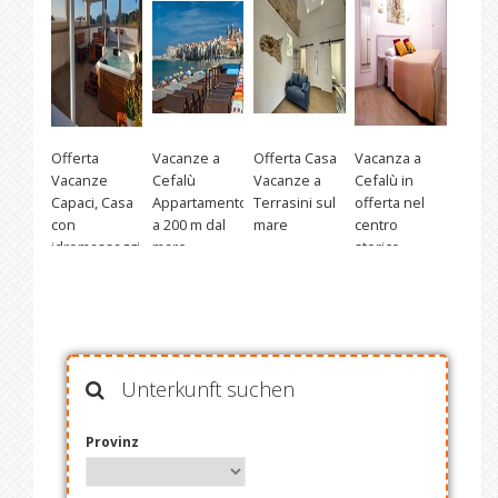
Offerta
Vacanze a
Offerta Casa
Vacanza a
Vacanze
Cefalù
Vacanze a
Cefalù in
Capaci, Casa
Appartamento
Terrasini sul
offerta nel
con
a 200 m dal
mare
centro
idromassaggio
mare
storico
Unterkunft suchen
Provinz