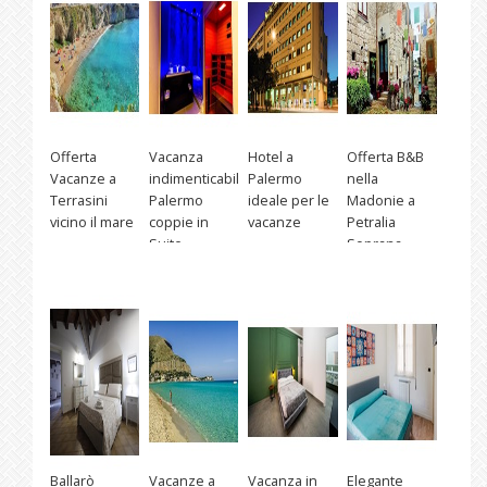
Offerta
Vacanza
Hotel a
Offerta B&B
Vacanze a
indimenticabile
Palermo
nella
Terrasini
Palermo
ideale per le
Madonie a
vicino il mare
coppie in
vacanze
Petralia
Suite
Soprana
Ballarò
Vacanze a
Vacanza in
Elegante