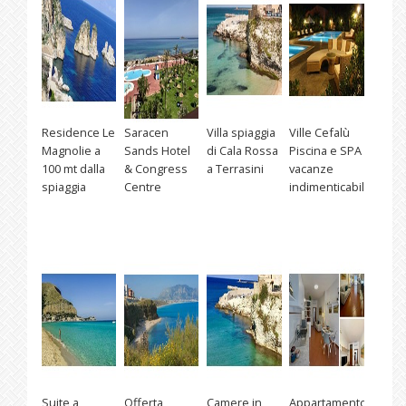
Residence Le
Saracen
Villa spiaggia
Ville Cefalù
Magnolie a
Sands Hotel
di Cala Rossa
Piscina e SPA
100 mt dalla
& Congress
a Terrasini
vacanze
spiaggia
Centre
indimenticabili
Suite a
Offerta
Camere in
Appartamento