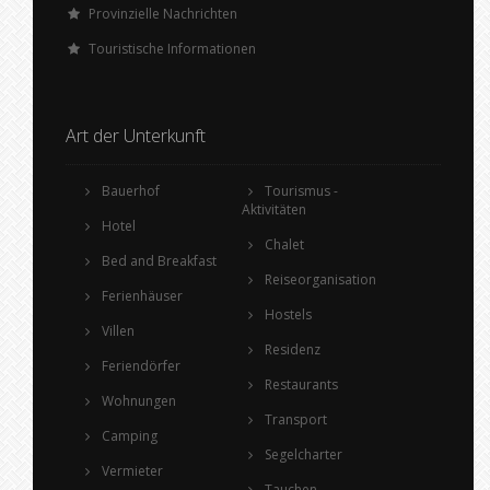
Provinzielle Nachrichten
Touristische Informationen
Art der Unterkunft
Bauerhof
Tourismus -
Aktivitäten
Hotel
Chalet
Bed and Breakfast
Reiseorganisation
Ferienhäuser
Hostels
Villen
Residenz
Feriendörfer
Restaurants
Wohnungen
Transport
Camping
Segelcharter
Vermieter
Tauchen