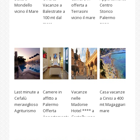
Mondello
Vacanze a
offerta a
Centro
vicino il Mare
Balestrate a
Terrasini
Storico
100 mt dal
vicino il mare
Palermo
mare
zona
Massimo
Last minute a
Camere in
Vacanze
Casa vacanze
Cefalù
affitto a
nelle
a Cinisi a 400
meraviglioso
Palermo
Madonie
mt Magaggiari
Agriturismo
Offerta
Hotel **** a
mare
Appartamento
Castelbuono