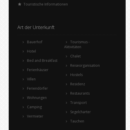
Touristische Informationen
Art der Unterkunft
Bauerhof
Tourismus -
Aktivitäten
Hotel
Chalet
Bed and Breakfast
Reiseorganisation
Ferienhäuser
Hostels
Villen
Residenz
Feriendörfer
Restaurants
Wohnungen
Transport
Camping
Segelcharter
Vermieter
Tauchen