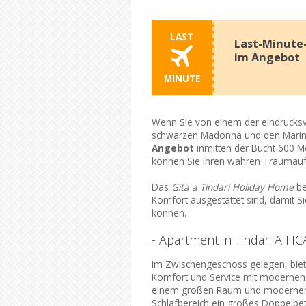
LAST
Last-Minute-
im Angebot
MINUTE
Wenn Sie von einem der eindrucksvol
schwarzen Madonna und den Marine
Angebot
inmitten der Bucht 600 Me
können Sie Ihren wahren Traumaufen
Das
Gita a Tindari Holiday Home
be
Komfort ausgestattet sind, damit 
können.
- Apartment in Tindari A F
Im Zwischengeschoss gelegen, bietet
Komfort und Service mit modernen Det
einem großen Raum und modernem De
Schlafbereich ein großes Doppelbet