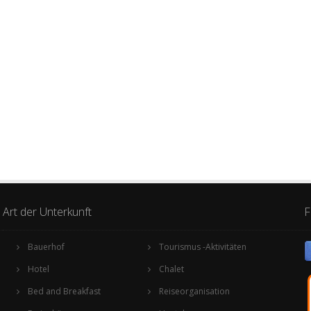
Art der Unterkunft
F
Bauerhof
Tourismus -Aktivitäten
Hotel
Chalet
Bed and Breakfast
Reiseorganisation