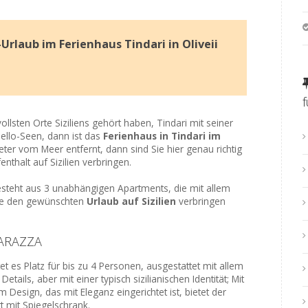
Urlaub im Ferienhaus Tindari in Oliveii
lsten Orte Siziliens gehört haben, Tindari mit seiner
llo-Seen, dann ist das
Ferienhaus in Tindari im
ter vom Meer entfernt, dann sind Sie hier genau richtig
thalt auf Sizilien verbringen.
steht aus 3 unabhängigen Apartments, die mit allem
Sie den gewünschten
Urlaub auf Sizilien
verbringen
ICARAZZA
 es Platz für bis zu 4 Personen, ausgestattet mit allem
ails, aber mit einer typisch sizilianischen Identität; Mit
sign, das mit Eleganz eingerichtet ist, bietet der
t mit Spiegelschrank.