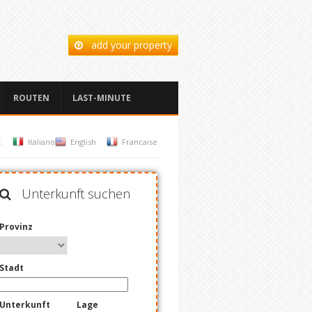
add your property
ROUTEN
LAST-MINUTE
:
Italiano
English
Francaise
Unterkunft suchen
Provinz
Stadt
Unterkunft
Lage