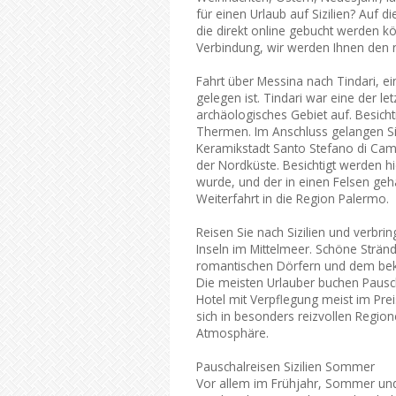
für einen Urlaub auf Sizilien? Auf d
die direkt online gebucht werden kö
Verbindung, wir werden Ihnen den r
Fahrt über Messina nach Tindari, e
gelegen ist. Tindari war eine der le
archäologisches Gebiet auf. Besich
Thermen. Im Anschluss gelangen Sie
Keramikstadt Santo Stefano di Cama
der Nordküste. Besichtigt werden 
wurde, und der in einen Felsen geh
Weiterfahrt in die Region Palermo.
Reisen Sie nach Sizilien und verbri
Inseln im Mittelmeer. Schöne Stränd
romantischen Dörfern und dem bekan
Die meisten Urlauber buchen Pausch
Hotel mit Verpflegung meist im Prei
sich in besonders reizvollen Regio
Atmosphäre.
Pauschalreisen Sizilien Sommer
Vor allem im Frühjahr, Sommer und 