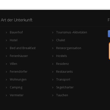
Art der Unterkunft
F
Bauerhof
Tourismus -Aktivitäten
Hotel
Chalet
Bed and Breakfast
Reiseorganisation
Ferienhäuser
Hostels
Villen
Residenz
Feriendörfer
Restaurants
Wohnungen
Transport
Camping
Segelcharter
Vermieter
Tauchen