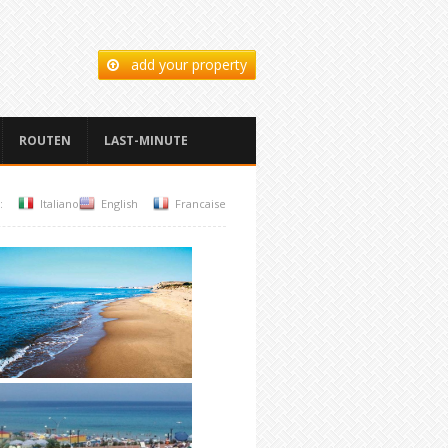
add your property
ROUTEN
LAST-MINUTE
:
Italiano
English
Francaise