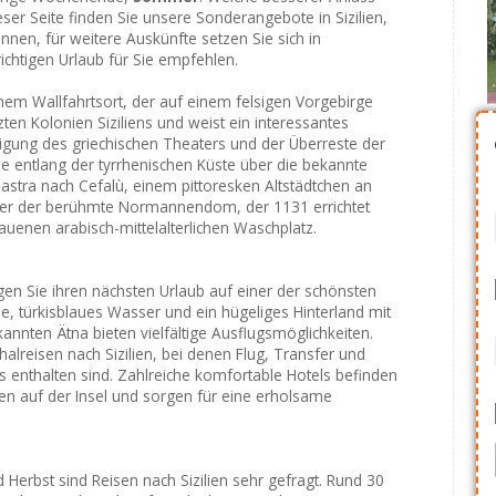
ieser Seite finden Sie unsere Sonderangebote in Sizilien,
nnen, für weitere Auskünfte setzen Sie sich in
ichtigen Urlaub für Sie empfehlen.
inem Wallfahrtsort, der auf einem felsigen Vorgebirge
tzten Kolonien Siziliens und weist ein interessantes
tigung des griechischen Theaters und der Überreste der
 entlang der tyrrhenischen Küste über die bekannte
stra nach Cefalù, einem pittoresken Altstädtchen an
hier der berühmte Normannendom, der 1131 errichtet
auenen arabisch-mittelalterlichen Waschplatz.
ngen Sie ihren nächsten Urlaub auf einer der schönsten
e, türkisblaues Wasser und ein hügeliges Hinterland mit
nten Ätna bieten vielfältige Ausflugsmöglichkeiten.
alreisen nach Sizilien, bei denen Flug, Transfer und
s enthalten sind. Zahlreiche komfortable Hotels befinden
nen auf der Insel und sorgen für eine erholsame
Herbst sind Reisen nach Sizilien sehr gefragt. Rund 30