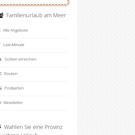
Familienurlaub am Meer
Alle Angebote
Last-Minute
Sizilien erreichen
Routen
Offerta last minute Avola
Vacanze Green e Inclusiv
in B&B
Pantelleria B&B Piscina
Postkarten
Newsletter
Wahlen Sie eine Provinz