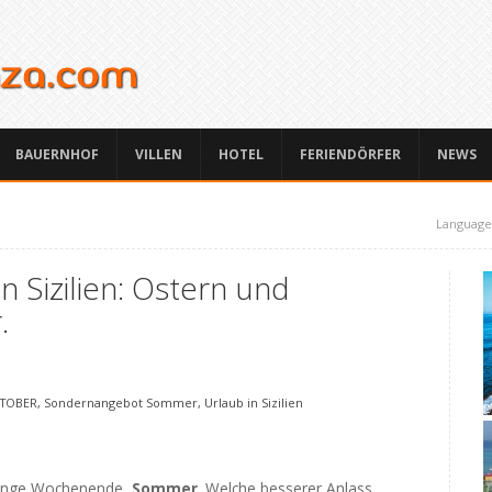
BAUERNHOF
VILLEN
HOTEL
FERIENDÖRFER
NEWS
Language
 Sizilien: Ostern und
.
KTOBER, Sondernangebot Sommer, Urlaub in Sizilien
lange Wochenende,
Sommer
. Welche besserer Anlass