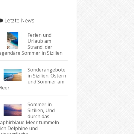
Letzte News
Ferien und
Urlaub am
Strand, der
legendäre Sommer in Sizilien
Sonderangebote
in Sizilien: Ostern
und Sommer am
Meer.
Sommer in
Sizilien, Und
durch das
saphirblaue Meer tummeln
sich Delphine und