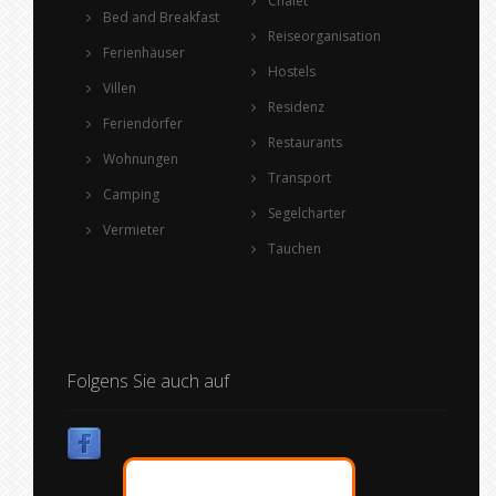
Chalet
Bed and Breakfast
Reiseorganisation
Ferienhäuser
Hostels
Villen
Residenz
Feriendörfer
Restaurants
Wohnungen
Transport
Camping
Segelcharter
Vermieter
Tauchen
Folgens Sie auch auf