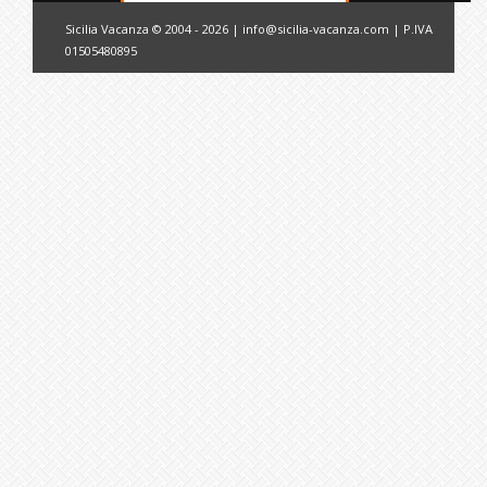
Sicilia Vacanza © 2004 - 2026 |
info@sicilia-vacanza.com
| P.IVA
01505480895