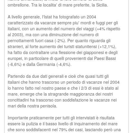
ombrellone. Tra le localita' di mare preferite, la Sicilia.
A livello generale, l'Istat ha fotografato un 2004
caratterizzato da vacanze sempre piu' mordi e fuggi per gli
italiani, con un aumento del numero dei viaggi (+4% rispetto
al 2003), ma con una diminuzione del numero di
pernottamenti fuori casa (-2%). Per quanto riguarda gli
stranieri, al forte aumento dei turisti statunitensi (+12,1%),
ha fatto da contraltare una flessione dei giapponesi e degli
europei, in particolare di quelli provenienti dai Paesi Bassi
(-6,6%) e dalla Germania (-4,6%).
Partendo da due dati generali e cioè che quasi tutti gli
italiani che hanno trascorso un periodo di vacanze nel 2004
lo hanno fatto nel nostro paese e che i 2/3 di essi è stato al
mare, emerge che la stragrande maggioranza dei nostri
concittadini ha trascorso con soddisfazione le vacanze nei
mari della nostra penisola.
Importante praticamente per tutti gli intervistati è risultata
essere la pulizia e il basso livello di inquinamento del mare
che sono soddisfacenti nel 79% dei casi, lasciando però una