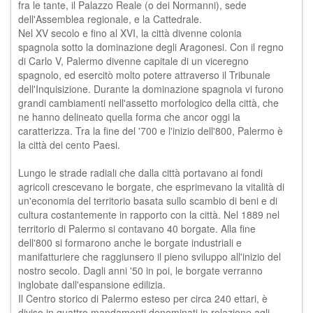
fra le tante, il Palazzo Reale (o dei Normanni), sede
dell'Assemblea regionale, e la Cattedrale.
Nel XV secolo e fino al XVI, la città divenne colonia
spagnola sotto la dominazione degli Aragonesi. Con il regno
di Carlo V, Palermo divenne capitale di un viceregno
spagnolo, ed esercitò molto potere attraverso il Tribunale
dell'Inquisizione. Durante la dominazione spagnola vi furono
grandi cambiamenti nell'assetto morfologico della città, che
ne hanno delineato quella forma che ancor oggi la
caratterizza. Tra la fine del '700 e l'inizio dell'800, Palermo è
la città dei cento Paesi.
Lungo le strade radiali che dalla città portavano ai fondi
agricoli crescevano le borgate, che esprimevano la vitalità di
un'economia del territorio basata sullo scambio di beni e di
cultura costantemente in rapporto con la città. Nel 1889 nel
territorio di Palermo si contavano 40 borgate. Alla fine
dell'800 si formarono anche le borgate industriali e
manifatturiere che raggiunsero il pieno sviluppo all'inizio del
nostro secolo. Dagli anni '50 in poi, le borgate verranno
inglobate dall'espansione edilizia.
Il Centro storico di Palermo esteso per circa 240 ettari, è
diviso in quattro mandamenti denominati in relazione agli