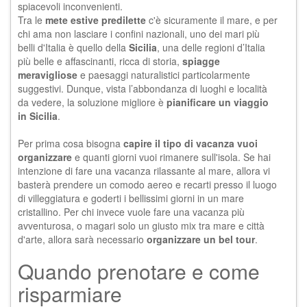
spiacevoli inconvenienti.
Tra le
mete estive predilette
c'è sicuramente il mare, e per
chi ama non lasciare i confini nazionali, uno dei mari più
belli d'Italia è quello della
Sicilia
, una delle regioni d’Italia
più belle e affascinanti, ricca di storia,
spiagge
meravigliose
e paesaggi naturalistici particolarmente
suggestivi. Dunque, vista l’abbondanza di luoghi e località
da vedere, la soluzione migliore è
pianificare un viaggio
in Sicilia
.
Per prima cosa bisogna
capire il tipo di vacanza vuoi
organizzare
e quanti giorni vuoi rimanere sull'isola. Se hai
intenzione di fare una vacanza rilassante al mare, allora vi
basterà prendere un comodo aereo e recarti presso il luogo
di villeggiatura e goderti i bellissimi giorni in un mare
cristallino. Per chi invece vuole fare una vacanza più
avventurosa, o magari solo un giusto mix tra mare e città
d'arte, allora sarà necessario
organizzare un bel tour
.
Quando prenotare e come
risparmiare