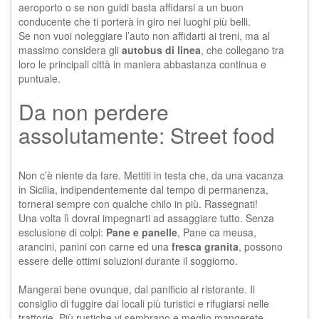
aeroporto o se non guidi basta affidarsi a un buon
conducente che ti porterà in giro nei luoghi più belli.
Se non vuoi noleggiare l’auto non affidarti ai treni, ma al
massimo considera gli
autobus di linea
, che collegano tra
loro le principali città in maniera abbastanza continua e
puntuale.
Da non perdere
assolutamente: Street food
Non c’è niente da fare. Mettiti in testa che, da una vacanza
in Sicilia, indipendentemente dal tempo di permanenza,
tornerai sempre con qualche chilo in più. Rassegnati!
Una volta lì dovrai impegnarti ad assaggiare tutto. Senza
esclusione di colpi:
Pane e panelle
, Pane ca meusa,
arancini, panini con carne ed una
fresca granita
, possono
essere delle ottimi soluzioni durante il soggiorno.
Mangerai bene ovunque, dal panificio al ristorante. Il
consiglio di fuggire dai locali più turistici e rifugiarsi nelle
trattorie. Più rustiche vi sembrano e meglio mangerete.