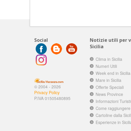
Social
Notizie utili per 
Sicilia
Clima in Sicilia
Numeri Utili
Week end in Sicilia
Mare in Sicilia
© 2004 - 2026
Offerte Speciali
Privacy Policy
News Province
P.IVA 01505480895
Informazioni Turist
Come raggiungere l
Cartoline dalla Sicil
Esperienze in Sicili