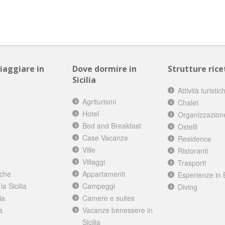
viaggiare in
Dove dormire in
Strutture ricet
Sicilia
Attività turistic
Agriturismi
Chalet
Hotel
Organizzazion
Bed and Breakfast
Ostelli
Case Vacanze
Residence
Ville
Ristoranti
Villaggi
Trasporti
iche
Appartamenti
Esperienze in 
a Sicilia
Campeggi
Diving
ia
Camere e suites
a
Vacanze benessere in
Sicilia