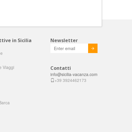
tive in Sicilia
Newsletter
Invia
he
e Viaggi
Contatti
info@sicilia-vacanza.com
+39 3924462173
Barca