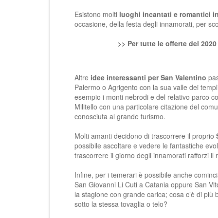
Esistono molti
luoghi incantati e romantici in
occasione, della festa degli innamorati, per scopr
>> Per tutte le offerte del 202
Altre
idee interessanti per San Valentino
pas
Palermo o Agrigento con la sua valle dei templi
esempio i monti nebrodi e del relativo parco con
Militello con una particolare citazione del c
conosciuta al grande turismo.
Molti amanti decidono di trascorrere il proprio
possibile ascoltare e vedere le fantastiche ev
trascorrere il giorno degli innamorati rafforzi il
Infine, per i temerari è possibile anche cominci
San Giovanni Li Cuti a Catania oppure San Vito
la stagione con grande carica; cosa c’è di più b
sotto la stessa tovaglia o telo?