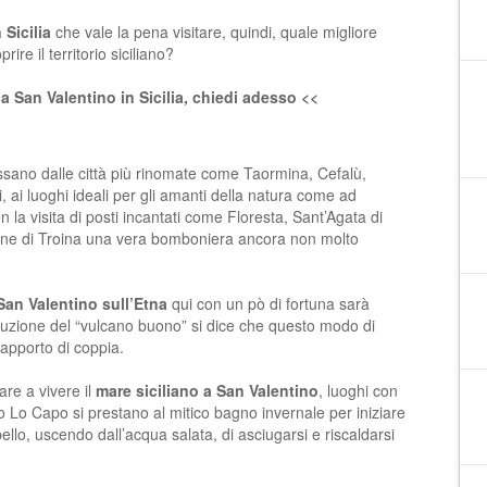
 Sicilia
che vale la pena visitare, quindi, quale migliore
ire il territorio siciliano?
0 a San Valentino in Sicilia, chiedi adesso <<
sano dalle città più rinomate come Taormina, Cefalù,
, ai luoghi ideali per gli amanti della natura come ad
 la visita di posti incantati come Floresta, Sant’Agata di
omune di Troina una vera bomboniera ancora non molto
San Valentino sull’Etna
qui con un pò di fortuna sarà
oluzione del “vulcano buono” si dice che questo modo di
 rapporto di coppia.
are a vivere il
mare siciliano a San Valentino
, luoghi con
 Lo Capo si prestano al mitico bagno invernale per iniziare
ello, uscendo dall’acqua salata, di asciugarsi e riscaldarsi