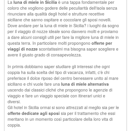
La
luna di miele in Sicilia
è una tappa fondamentale per
coloro che vogliono godere delle peculiarità dell'isola senza
rinunciare alla qualità degli hotel e strutture recettive
siciliane che sanno ospitare e coccolare gli sposi novelli.
Dove andare per la luna di miele in Sicilia? i luoghi da sogno
per il viaggio di nozze ideale sono davvero molti e proviamo
a dare alcuni consigli utili per fare la migliore luna di miele in
questa terra. In particolare molti propongono
offerte per
viaggi di nozze
scontatissimi ma bisogna saper scegliere e
avere il giusto grado di consapevolezza.
In primis dobbiamo saper studiare gli interessi che ogni
coppia ha sulla scelta del tipo di vacanza, infatti, c'è chi
preferisce il dolce riposo del centro benessere unito al mare
siciliano e chi vuole fare una
luna di miele alternativa
uscendo dai classici cliché che propongono le agenzie di
viaggio e fare un viaggio speciale con itinerari unici e
diversi.
Gli
hotel in Sicilia
ormai si sono attrezzati al meglio sia per le
offerte dedicate agli sposi
sia per il trattamento che essi
meritano in un momento così particolare della loro vita di
coppia.