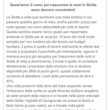
Quest'anno il costo per trascorrere le notti in Sicilia
sono davvero convenienti
La Sicilia a volte può sembrare una meta lontana in cui
passare qualche giorno di relax, anche perchè i prezzi per
notte spesso non sono abbordabili per tutte le tasche.
Questo sembra essere l'anno giusto per risparmiare
andando in Sicilia per le vacanze. Vi sono dei modi molto
semplici per non incidere più del dovuto sul budget
familiare, il primo è quello di tenere sott'occhio le offerte last
minute e acquistare il pacchetto più interessante, oppure in
maniera ancora più semplice per trascorrere delle notti in
Sicilia di relax e divertimento, il modo è quello di contattare
direttamente i proprietari delle strutture che si rendono
disponibili per affitti di pochi giorni, questo solitamente
consente di abbattere i costi della permanenza di oltre il
40%.
Una volta presenti nella terra dal mare stupendo avrete
l'imbarazzo della scelta su quale
itineraio siciliano
scegliere,
se siete amanti della natura e vi trovate nella parte orientale
della Sicilia i laghetti di Cavagrande nei pressi di Avolo e
Noto fanno al caso vostro, se vi trovate nella parte