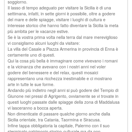
soggiorno.
Il lasso di tempo adeguato per visitare la Sicilia è di una
settimana, infatti, in sette giorni è possibile, oltre a godere
del mare e delle spiagge, visitare i luoghi di cultura e
interesse storico che hanno fatto diventare la Sicilia la meta
più ambita per le vacanze estive.
Se è la vostra prima volta nella terra dal mare mereviglioso
vi consigliamo alcuni luoghi da visitare:
La villa del Casale a Piazza Armerina in provincia di Enna è
certamente uno di questi.
Qui la cosa più bella è immaginare come vivevano i romani
e la vicinanza che avevano con i nostri anni nel voler
godere del benessere e del relax, questi mosaici
rappresentano una ricchezza inestimabile e ci mostrano
arte in tutte le sue forme.
Andando più indietro negli anni si può godere del Tempio di
Giunone nei pressi di Agrigento, ovviamente se vi trovate in
questi luoghi passate dalle spiagge della zona di Maddalusa
vi lasceranno a bocca aperta.
Non dimenticate di passare qualche giorno anche dalla
Sicilia orientale, tra Catania, Taormina e Siracusa.
Infine tappa obbligatoria la capitale, Palermo con il suo
sterminato patrimonio storico-culturale ma da non