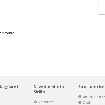
 commento
viaggiare in
Dove dormire in
Strutture ricet
Sicilia
Attività turistic
Agriturismi
Chalet