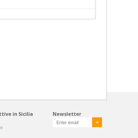
tive in Sicilia
Newsletter
Invia
he