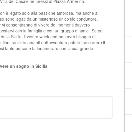
illa del Casale nei pressi di Piazza Armerina.
on è legato solo alla passione amorosa, ma anche al
o sono legati da un misterioso unico filo conduttore.
che vi consentiranno di vivere dei momenti davvero
spostarvi con la famiglia o con un gruppo di amici. Se poi
della Sicilia
, il vostro week end non avrà bisogno di
Infine, se siete amanti dell'avventura potete trascorrere il
si tante persone fa innamorare con la sua grande
ivere un sogno in Sicilia
.