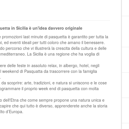
etta in Sicilia è un'idea davvero originale
le promozioni last minute di pasquetta è garantito per tutta la
oghi, ed eventi ideali per tutti coloro che amano il benessere.
o percorso che vi illustrerà la crescita della cultura e delle
mediterraneo. La Sicilia è una regione che ha voglia di
re delle feste in assoluto relax, in albergo, hotel, negli
 Il weekend di Pasquatta da trascorrere con la famiglia
.
 da scoprire: arte, tradizioni, e natura si uniscono e le cose
ogrammare il proprio week end di pasquetta con molta
eraio dell'Etna che come sempre propone una natura unica e
 capire che qui tutto è diverso, apprenderete anche la storia
lto d’Europa.