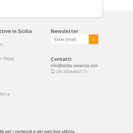
tive in Sicilia
Newsletter
Invia
he
e Viaggi
Contatti
info@sicilia-vacanza.com
+39 3924462173
Barca
tà per i contenuti e per ogni loro utilizzo.