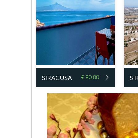
€ 90,00
SIRACUSA
SI