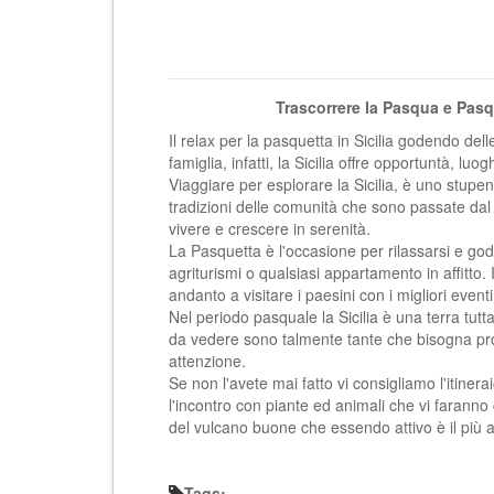
Trascorrere la Pasqua e Pasqu
Il relax per la pasquetta in Sicilia godendo del
famiglia, infatti, la Sicilia offre opportuntà, lu
Viaggiare per esplorare la Sicilia, è uno stupend
tradizioni delle comunità che sono passate dal 
vivere e crescere in serenità.
La Pasquetta è l'occasione per rilassarsi e gode
agriturismi o qualsiasi appartamento in affitto.
andanto a visitare i paesini con i migliori eventi
Nel periodo pasquale la Sicilia è una terra tutta
da vedere sono talmente tante che bisogna pr
attenzione.
Se non l'avete mai fatto vi consigliamo l'itin
l'incontro con piante ed animali che vi faranno
del vulcano buone che essendo attivo è il più a
Tags: