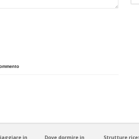
 commento
viaggiare in
Dove dormire in
Strutture ricet