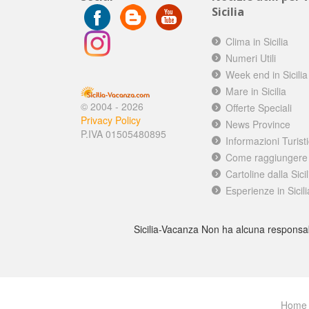
Sicilia
Clima in Sicilia
Numeri Utili
Week end in Sicilia
Mare in Sicilia
© 2004 - 2026
Offerte Speciali
Privacy Policy
News Province
P.IVA 01505480895
Informazioni Turist
Come raggiungere l
Cartoline dalla Sicil
Esperienze in Sicili
Sicilia-Vacanza Non ha alcuna responsabilit
Home