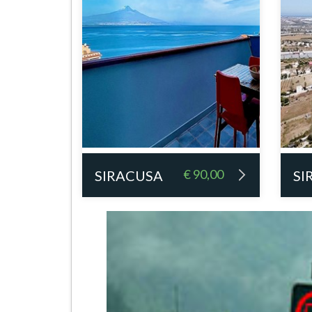
€ 90,00
SIRACUSA
SI