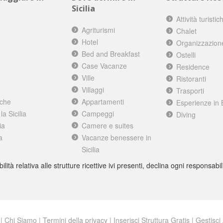
Sicilia
Attività turistic
Agriturismi
Chalet
Hotel
Organizzazion
Bed and Breakfast
Ostelli
Case Vacanze
Residence
Ville
Ristoranti
Villaggi
Trasporti
iche
Appartamenti
Esperienze in 
a Sicilia
Campeggi
Diving
ia
Camere e suites
a
Vacanze benessere in
Sicilia
à relativa alle strutture ricettive ivi presenti, declina ogni responsabili
|
Chi Siamo
|
Termini della privacy
|
Inserisci Struttura Gratis
|
Gestisci 