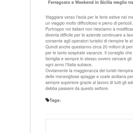
Ferragosto e Weekend in Sicilia meglio tr
Viaggiare verso l'isola per le ferie estive nel 
un viaggio molto difficoltoso e pieno di pericoli.
Purtroppo noi italiani non riesciamo a modificare
diventa difficile per le aziende continuare a la
consente agli operatori turistici di riempire le s
Quindi anche questanno circa 20 milioni di pers
per le tanto sospirate vacanze. Il consiglio ch
famiglia e sempre lo stesso ovvero cercare gli or
ogni anno l'Italia subisce.
Ovviamente la maggioranza dei turisti riempira
delle meravigliose spiagge e coste siciliana pe
sempre superiore grazie al lavoro di tutti gli ad
debba passare da questo settore.
Tags: