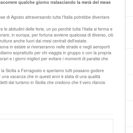
ascorrere qualche giorno tralasciando la metà del mese
mese di Agosto attraversando tutta l'Italia potrebbe diventare
 le abitudini delle ferie, un po perchè tutta l'Italia si ferma e
vorare, in europa, per fortuna avviene qualcosa di diverso, ciò
trutture anche fuori dai mesi centrali dell'estate.
ona in estate si riverseranno nelle strade e negli aeroporti
e diamo soprattutto per chi viaggia in gruppo o con la propria
ari e i giorni migliori per evitare i momenti di paralisi che
 la Sicilia a Ferragosto e speriamo tutti possano godere
r una vacanza che in questi anni è stata di una qualità
detti dal turismo in Sicilia che credono che il vero rilancio