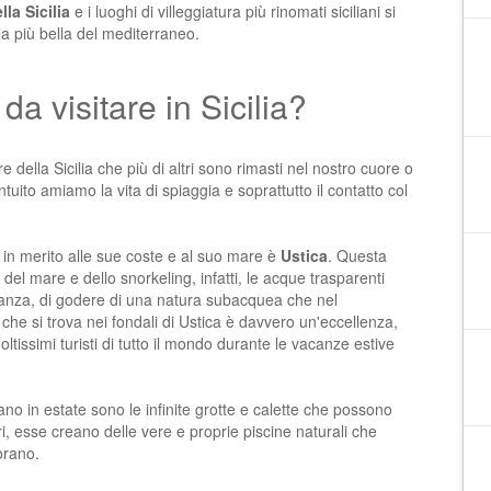
la Sicilia
e i luoghi di villeggiatura più rinomati siciliani si
ola più bella del mediterraneo.
a visitare in Sicilia?
e della Sicilia
che più di altri sono rimasti nel nostro cuore o
ntuito amiamo la vita di spiaggia e soprattutto il contatto col
 in merito alle sue coste e al suo mare è
Ustica
. Questa
i del mare e dello snorkeling, infatti, le acque trasparenti
acanza, di godere di una natura subacquea che nel
à che si trova nei fondali di Ustica è davvero un'eccellenza,
ltissimi turisti di tutto il mondo durante le vacanze estive
iano in estate
sono le infinite grotte e calette che possono
i, esse creano delle vere e proprie piscine naturali che
orano.