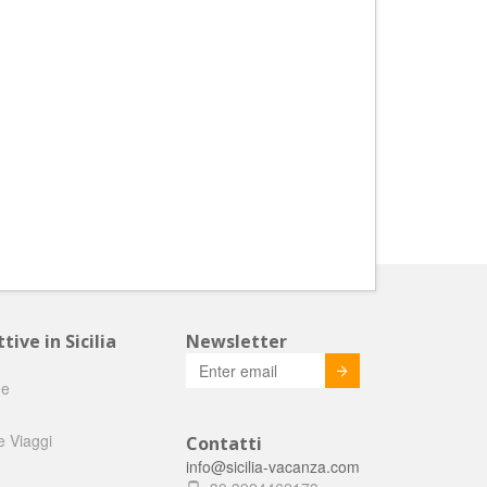
tive in Sicilia
Newsletter
Invia
he
e Viaggi
Contatti
info@sicilia-vacanza.com