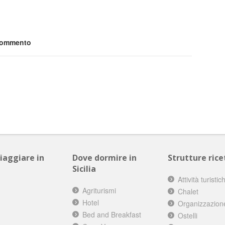
 commento
viaggiare in
Dove dormire in
Strutture ricet
Sicilia
Attività turistic
Agriturismi
Chalet
Hotel
Organizzazion
Bed and Breakfast
Ostelli