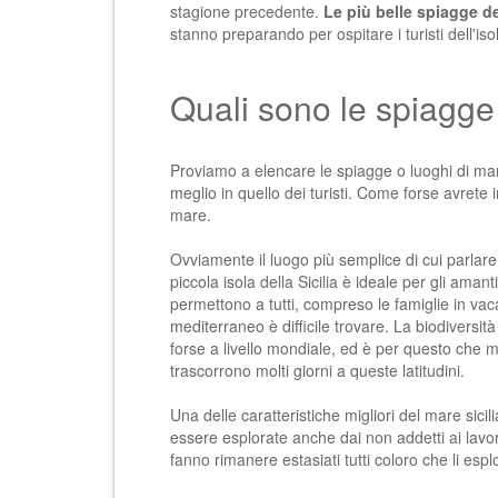
stagione precedente.
Le più belle spiagge del
stanno preparando per ospitare i turisti dell'is
Quali sono le spiagge d
Proviamo a elencare
le spiagge o luoghi di mar
meglio in quello dei turisti. Come forse avrete i
mare.
Ovviamente il luogo più semplice di cui parlare
piccola isola della Sicilia è ideale per gli amant
permettono a tutti, compreso le famiglie in v
mediterraneo è difficile trovare. La biodiversit
forse a livello mondiale, ed è per questo che mo
trascorrono molti giorni a queste latitudini.
Una delle caratteristiche migliori del
mare sicil
essere esplorate anche dai non addetti ai lavor
fanno rimanere estasiati tutti coloro che li espl