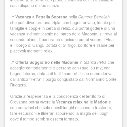
casa dispone di due stanze:
📍
Vacanza a Petralia Soprana
nella
Camera Batraliah
che può diventare una tripla, con bagno privato, ideale per
famiglie e coppie in cerca di relax, qui potrai godere di una
vacanza indimenticabile nel parco delle Madonie, si trova al
secondo piano, il panorama è unico e potrai vedere l’Etna
e il borgo di Gangi. Dotata di tv, frigo, bollitore e tisane per
piacevoli momenti relax.
📍
Offerta Soggiorno nelle Madonie
in
Stanza Petra
che
accoglie comodamente 3 persone con i suoi 50 m2, con
bagno interno, dotata di tutti i comfort, il suo nome deriva
dall’antico “Petra” il borgo conquistato dal Normanno Conte
Ruggero.
Grazie all'esperienza e la conoscenza del territorio di
Giovanna potrai vivere la
Vacanza relax nelle Madonie
con emozioni che solo questi luoghi riescono a trasferire,
fare escursioni e itinerari scoprendo la magia dei luoghi
dove il tempo sembra essersi fermato.