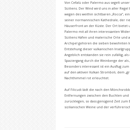
Von Cefalù oder Palermo aus segelt unser
Siziliens. Der Wind wird uns in aller Regel
wegen des weithin sichtbaren „Rocca“, e
seiner normannischen Kathedrale, der ries
Häuserfront an der Küste. Der Ort bietet 
Palermo mit all ihren interessanten Wide
Siziliens Häfen und malerische Orte und a
Archipel gehören die sieben bewohnten Inse
Entstehung dieser vulkanischen Inselgrupp
Angeblich entstanden sie rein zufällig, al
Spaziergang durch die Weinberge der als 
Besonders interessant ist ein Ausflug zum 
auf den aktiven Vulkan Stromboli, dem „g
Nachthimmel rot erleuchtet.
Auf Filicudi lädt die nach den Mönchsrob
Entfernungen zwischen den Buchten und H
zurücklegen, so dass genügend Zeit zum 
sizilianischen Weine und der verführeris