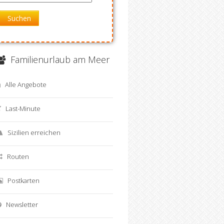
Suchen
Familienurlaub am Meer
Alle Angebote
Offerta last minute Avola
Vacanze Green e Inclusiv
Last-Minute
in B&B
Pantelleria B&B Piscina
Sizilien erreichen
Routen
Postkarten
Newsletter