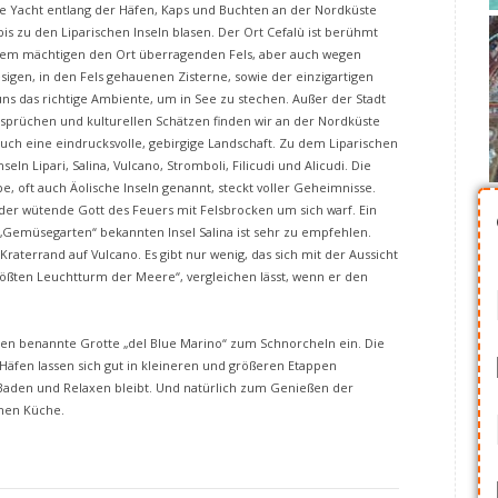
e Yacht entlang der Häfen, Kaps und Buchten an der Nordküste
 bis zu den Liparischen Inseln blasen. Der Ort Cefalù ist berühmt
inem mächtigen den Ort überragenden Fels, aber auch wegen
igen, in den Fels gehauenen Zisterne, sowie der einzigartigen
uns das richtige Ambiente, um in See zu stechen. Außer der Stadt
rsprüchen und kulturellen Schätzen finden wir an der Nordküste
uch eine eindrucksvolle, gebirgige Landschaft. Zu dem Liparischen
ln Lipari, Salina, Vulcano, Stromboli, Filicudi und Alicudi. Die
e, oft auch Äolische Inseln genannt, steckt voller Geheimnisse.
s der wütende Gott des Feuers mit Felsbrocken um sich warf. Ein
„Gemüsegarten“ bekannten Insel Salina ist sehr zu empfehlen.
Kraterrand auf Vulcano. Es gibt nur wenig, das sich mit der Aussicht
rößten Leuchtturm der Meere“, vergleichen lässt, wenn er den
ben benannte Grotte „del Blue Marino“ zum Schnorcheln ein. Die
äfen lassen sich gut in kleineren und größeren Etappen
Baden und Relaxen bleibt. Und natürlich zum Genießen der
chen Küche.