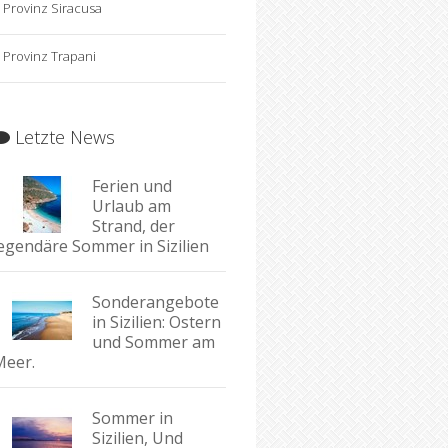
Provinz Siracusa
Provinz Trapani
Letzte News
Ferien und
Urlaub am
Strand, der
legendäre Sommer in Sizilien
Sonderangebote
in Sizilien: Ostern
und Sommer am
Meer.
Sommer in
Sizilien, Und