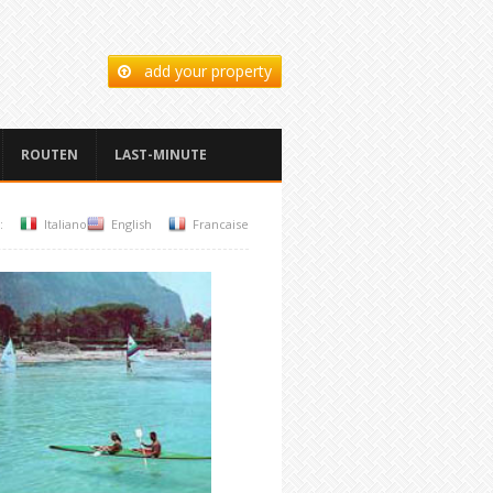
add your property
ROUTEN
LAST-MINUTE
:
Italiano
English
Francaise