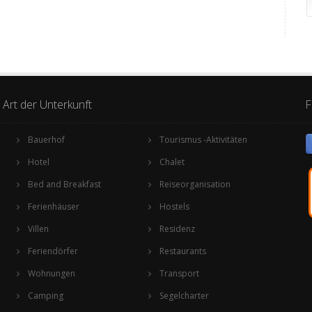
Art der Unterkunft
F
Bauerhof
Tourismus -Aktivitäten
Hotel
Chalet
Bed and Breakfast
Reiseorganisation
Ferienhäuser
Hostels
Villen
Residenz
Feriendörfer
Restaurants
Wohnungen
Transport
Camping
Segelcharter