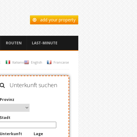
add your property
ROUTEN
LAST-MINUTE
:
Italiano
English
Francaise
Unterkunft suchen
Provinz
Stadt
Unterkunft
Lage