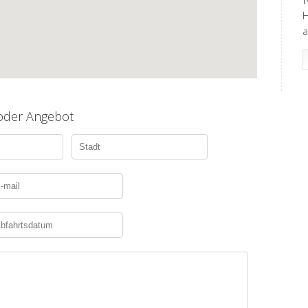
H
a
 oder Angebot