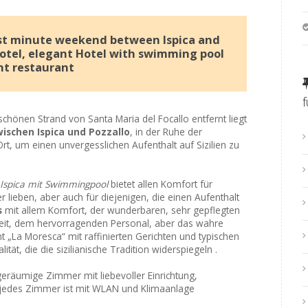
ast minute weekend between Ispica and
Hotel, elegant Hotel with swimming pool
nt restaurant
hönen Strand von Santa Maria del Focallo entfernt liegt
ischen Ispica und Pozzallo
, in der Ruhe der
t, um einen unvergesslichen Aufenthalt auf Sizilien zu
 Ispica mit Swimmingpool
bietet allen Komfort für
er lieben, aber auch für diejenigen, die einen Aufenthalt
s
mit allem Komfort, der wunderbaren, sehr gepflegten
eit, dem hervorragenden Personal, aber das wahre
nt „La Moresca“ mit raffinierten Gerichten und typischen
ät, die die sizilianische Tradition widerspiegeln .
geräumige Zimmer mit liebevoller Einrichtung,
jedes Zimmer ist mit WLAN und Klimaanlage