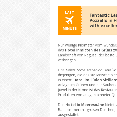
LAST
Fantastic L
Pozzallo in 
with excelle
MINUTE
Nur wenige Kilometer vom wundersc
das
Hotel inmitten des Grüns zw
Landschaft von Ragusa, der beste Or
verbringen.
Das
Relais Torre Marabino Hotel in
diejenigen, die das sizilianische Me
in einem
Hotel im Süden Sizilien
Anlage im Grünen und der Sauberk
Juwel in der Krone ist das Restaura
Produkten von ausgezeichneter Qualit
Das
Hotel in Meeresnähe
bietet 
Badezimmer mit großen Duschen, 
ausgestattet.