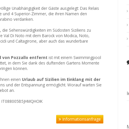
 völlige Unabhängigkeit der Gäste ausgelegt: Das Relais
che und 4 Superior-Zimmer, die ihren Namen den
rabino verdanken.
, die Sehenswürdigkeiten im Südosten Siziliens zu
äre Val Di Noto mit dem Barock von Modica, Noto,
Scicli und Caltagirone, aber auch das wunderbare
 von Pozzallo entfernt
ist mit einem Swimmingpool
et, in dem Sie dank des duftenden Gartens Momente
bringen können.
e Ihnen einen
Urlaub auf Sizilien im Einklang mit der
ns und der Entspannung ermöglicht. Worauf warten Sie
gebot an.
, IT088005B5JHMQHOIK
Informationsanfrage