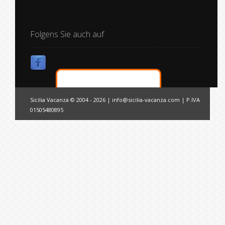
Folgens Sie auch auf
Sicilia Vacanza © 2004 - 2026 |
info@sicilia-vacanza.com
| P.IVA
01505480895