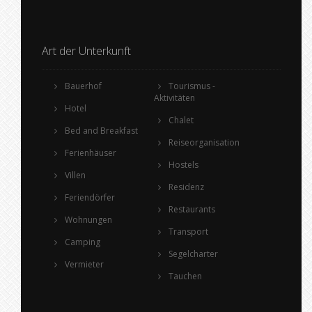
Art der Unterkunft
Bauerhof
Tourismus -
Aktivitäten
Hotel
Chalet
Bed and Breakfast
Reiseorganisation
Ferienhäuser
Hostels
Villen
Residenz
Feriendörfer
Restaurants
Wohnungen
Transport
Camping
Segelcharter
Vermieter
Tauchen