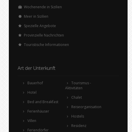
Wochenende in Sizilien
Meer in Sizilien
Spezielle Angebote
Provinzielle Nachrichten
Touristische Informationen
Art der Unterkunft
Bauerhof
Tourismus -
Aktivitäten
Hotel
Chalet
Bed and Breakfast
Reiseorganisation
Ferienhäuser
Hostels
Villen
Residenz
Feriendörfer