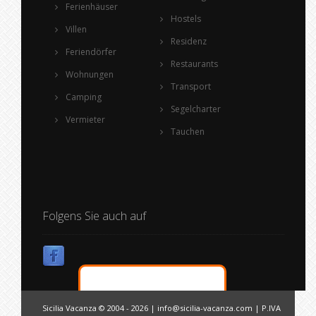
Ferienhäuser
Hostels
Villen
Residenz
Feriendörfer
Restaurants
Wohnungen
Transport
Camping
Segelcharter
Vermieter
Tauchen
Folgens Sie auch auf
Sicilia Vacanza © 2004 - 2026 |
info@sicilia-vacanza.com
| P.IVA