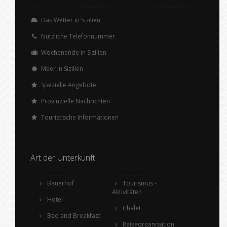
Das Wetter in Sizilien
Nützliche Telefonnummer
Wochenende in Sizilien
Meer in Sizilien
Spezielle Angebote
Provinzielle Nachrichten
Touristische Informationen
Art der Unterkunft
Bauerhof
Tourismus -
Aktivitäten
Hotel
Chalet
Bed and Breakfast
Reiseorganisation