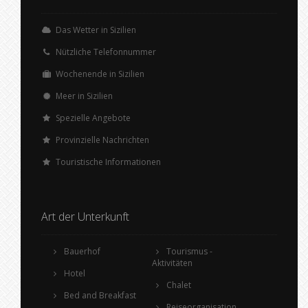
Das Wetter in Sizilien
Nützliche Telefonnummer
Wochenende in Sizilien
Meer in Sizilien
Spezielle Angebote
Provinzielle Nachrichten
Touristische Informationen
Art der Unterkunft
Bauerhof
Tourismus -
Aktivitäten
Hotel
Chalet
Bed and Breakfast
Reiseorganisation