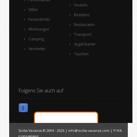
Hostels
Villen
Residenz
Feriendörfer
Restaurants
Wohnungen
Transport
Camping
Segelcharter
Vermieter
Tauchen
Folgens Sie auch auf
Sicilia Vacanza © 2004 - 2026 |
info@sicilia-vacanza.com
| P.IVA
01505480895