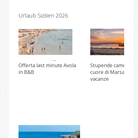
Urlaub Sizilien 2026
i
Offerta last minute Avola
Stupende camere ne
in B&B
cuore di Marsala per
vacanze