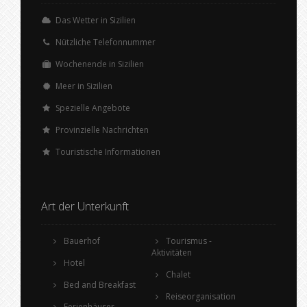
Das Wetter in Sizilien
Nützliche Telefonnummer
Wochenende in Sizilien
Meer in Sizilien
Spezielle Angebote
Provinzielle Nachrichten
Touristische Informationen
Art der Unterkunft
Bauerhof
Tourismus -
Aktivitäten
Hotel
Chalet
Bed and Breakfast
Reiseorganisation
Ferienhäuser