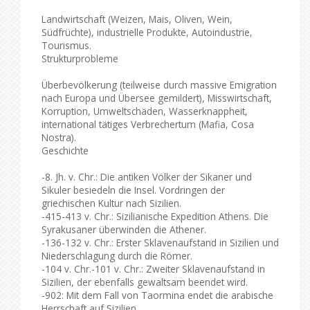
Landwirtschaft (Weizen, Mais, Oliven, Wein,
Südfrüchte), industrielle Produkte, Autoindustrie,
Tourismus.
Strukturprobleme
Überbevölkerung (teilweise durch massive Emigration
nach Europa und Übersee gemildert), Misswirtschaft,
Korruption, Umweltschäden, Wasserknappheit,
international tätiges Verbrechertum (Mafia, Cosa
Nostra).
Geschichte
-8. Jh. v. Chr.: Die antiken Völker der Sikaner und
Sikuler besiedeln die Insel. Vordringen der
griechischen Kultur nach Sizilien.
-415-413 v. Chr.: Sizilianische Expedition Athens. Die
Syrakusaner überwinden die Athener.
-136-132 v. Chr.: Erster Sklavenaufstand in Sizilien und
Niederschlagung durch die Römer.
-104 v. Chr.-101 v. Chr.: Zweiter Sklavenaufstand in
Sizilien, der ebenfalls gewaltsam beendet wird.
-902: Mit dem Fall von Taormina endet die arabische
Herrschaft auf Sizilien.