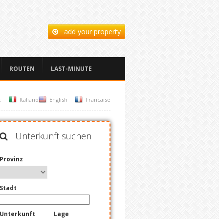
add your property
ROUTEN
LAST-MINUTE
:
Italiano
English
Francaise
Unterkunft suchen
Provinz
Stadt
Unterkunft
Lage