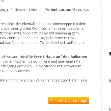
ano.
ografie lieben, ist dies das
Ferienhaus am Meer
, das
ereshöhe, der ebenfalls über eine Innentreppe mit dem
eht aus einer großen Wohnküche mit einem bequemen
afzimmer mit Doppelbett, beide mit unabhängigem
leines Zimmer neben dem Doppelzimmer mit zwei
 auf das Meer. Im unteren Teil befindet sich außerdem
nsel Vulcano, ideal für Ihren
Urlaub auf den Äolischen
eimischen Fischern bewohnt wird und über einen Pier
paziergang erreichen Sie die Strände mit schwarzem
er Nähe des Meeres.
ahrten mit öffentlichen Verkehrsmitteln zum Hafen, eine
Informationsanfrage