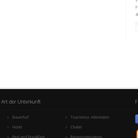
H
a
Art der Unterkunft
F
Bauerhof
Tourismus -Aktivitäten
Hotel
Chalet
Bed and Breakfast
Reiseorganisation