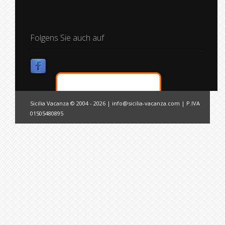
Folgens Sie auch auf
Sicilia Vacanza © 2004 - 2026 |
info@sicilia-vacanza.com
| P.IVA
01505480895