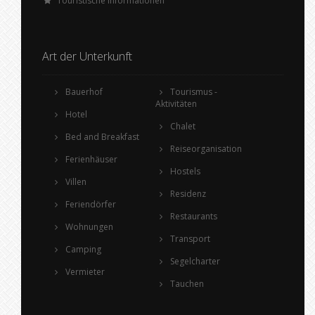
Touristische Informationen
Art der Unterkunft
Bauerhof
Tourismus -
Aktivitäten
Hotel
Chalet
Bed and Breakfast
Reiseorganisation
Ferienhäuser
Hostels
Villen
Residenz
Feriendörfer
Restaurants
Wohnungen
Transport
Camping
Segelcharter
Vermieter
Tauchen