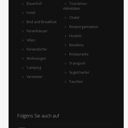
Bauerhof
Tourismus -
Aktivitäten
Hotel
Chalet
Bed and Breakfast
Reiseorganisation
Ferienhäuser
Hostels
Villen
Residenz
Feriendörfer
Restaurants
Wohnungen
Transport
Camping
Segelcharter
Vermieter
Tauchen
Folgens Sie auch auf