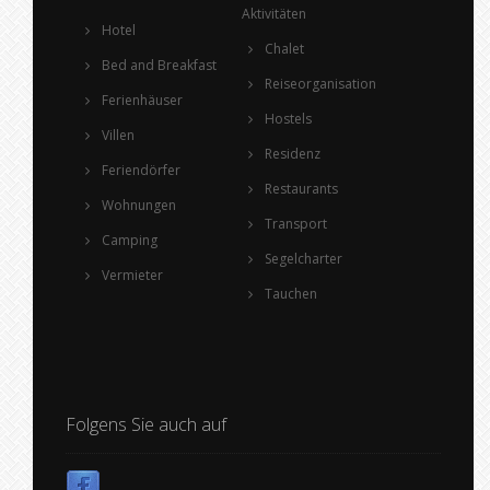
Aktivitäten
Hotel
Chalet
Bed and Breakfast
Reiseorganisation
Ferienhäuser
Hostels
Villen
Residenz
Feriendörfer
Restaurants
Wohnungen
Transport
Camping
Segelcharter
Vermieter
Tauchen
Folgens Sie auch auf