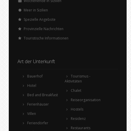
Wochenende in Sizilien
Meer in Sizilien
Spezielle Angebote
Provinzielle Nachrichten
Touristische Informationen
Art der Unterkunft
Bauerhof
Tourismus -
Aktivitäten
Hotel
Chalet
Bed and Breakfast
Reiseorganisation
Ferienhäuser
Hostels
Villen
Residenz
Feriendörfer
Restaurants