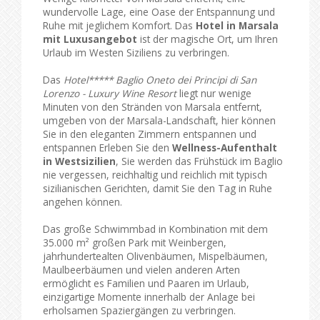
wundervolle Lage, eine Oase der Entspannung und
Ruhe mit jeglichem Komfort. Das
Hotel in Marsala
mit Luxusangebot
ist der magische Ort, um Ihren
Urlaub im Westen Siziliens zu verbringen.
Das
Hotel***** Baglio Oneto dei Principi di San
Lorenzo - Luxury Wine Resort
liegt nur wenige
Minuten von den Stränden von Marsala entfernt,
umgeben von der Marsala-Landschaft, hier können
Sie in den eleganten Zimmern entspannen und
entspannen Erleben Sie den
Wellness-Aufenthalt
in Westsizilien
, Sie werden das Frühstück im Baglio
nie vergessen, reichhaltig und reichlich mit typisch
sizilianischen Gerichten, damit Sie den Tag in Ruhe
angehen können.
Das große Schwimmbad in Kombination mit dem
35.000 m² großen Park mit Weinbergen,
jahrhundertealten Olivenbäumen, Mispelbäumen,
Maulbeerbäumen und vielen anderen Arten
ermöglicht es Familien und Paaren im Urlaub,
einzigartige Momente innerhalb der Anlage bei
erholsamen Spaziergängen zu verbringen.