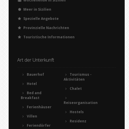
Wochenende in Sizilien
Meer in Sizilien
Spezielle Angebote
Provinzielle Nachrichten
Touristische Informationen
Art der Unterkunft
Bauerhof
Tourismus -
Aktivitäten
Hotel
Chalet
Bed and
Breakfast
Reiseorganisation
Ferienhäuser
Hostels
Villen
Residenz
Feriendörfer