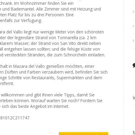
chrank. Im Wohnzimmer finden Sie ein
 und Bademantel. Alle Zimmer sind mit Heizung und
ten Platz für bis zu drei Personen. Eine
nfalls zur Verfügung.
a del Vallo liegt nur wenige Meter von den schönsten
nter der legendäre Strand von Tonnarella (ca. 2 km
allklarem Wasser; der Strand von San Vito direkt neben
all entgehen lassen sollten; und die felsige Küste von
nd versteckten Stränden, die zum Schnorcheln einladen.
halt in Mazara del Vallo genießen möchten, einer
ren Düften und Farben verzaubern wird, befinden Sie sich
nige Schritte von Restaurants, Supermärkten und dem
tfernt.
ch willkommen und gibt Ihnen viele Tipps, damit Sie
e erleben können. Worauf warten Sie noch? Fordern Sie
e sich das beste Angebot im Internet.
9081012C211747