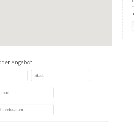
H
a
 oder Angebot