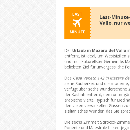
LAST
Last-Minute-
Vallo, nur w
MINUTE
Der
Urlaub in Mazara del Vallo
i
entfernt, ist ideal, um Westsizilien
und multikulturellster Gemeinde. Maz
beliebten Ziel für unvergessliche Fer
Das
Casa Veneto 142 in Mazara del
seine Sauberkeit und die moderne, 
verfügt über sechs wunderschöne
der Kasbah entfernt, dem unumgäng
arabische Viertel, typisch für Medi
den vielen verwinkelten Gassen zu v
sizilianisches Wunder, das Sie spr
Die sechs Zimmer: Scirocco-Zimmer
Ponente und Maestrale bieten jegl