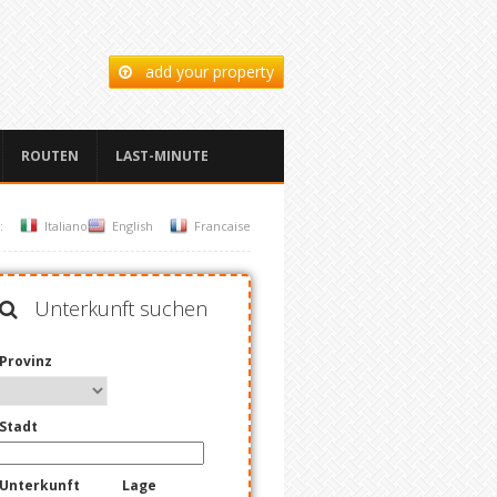
add your property
ROUTEN
LAST-MINUTE
:
Italiano
English
Francaise
Unterkunft suchen
Provinz
Stadt
Unterkunft
Lage