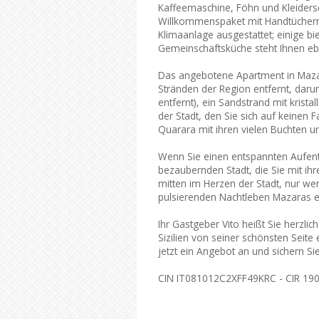
Kaffeemaschine, Föhn und Kleiders
Willkommenspaket mit Handtüchern
Klimaanlage ausgestattet; einige bie
Gemeinschaftsküche steht Ihnen ebe
Das angebotene Apartment in Mazar
Stränden der Region entfernt, daru
entfernt), ein Sandstrand mit krist
der Stadt, den Sie sich auf keinen F
Quarara mit ihren vielen Buchten u
Wenn Sie einen entspannten Aufent
bezaubernden Stadt, die Sie mit ih
mitten im Herzen der Stadt, nur we
pulsierenden Nachtleben Mazaras en
Ihr Gastgeber Vito heißt Sie herzli
Sizilien von seiner schönsten Seit
jetzt ein Angebot an und sichern Si
CIN IT081012C2XFF49KRC - CIR 1