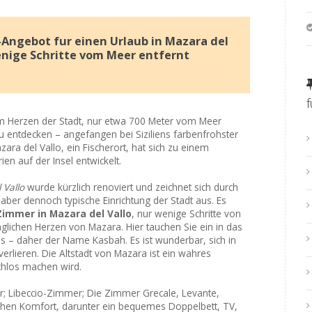
Angebot fur einen Urlaub in Mazara del
enige Schritte vom Meer entfernt
m Herzen der Stadt, nur etwa 700 Meter vom Meer
 zu entdecken – angefangen bei Siziliens farbenfrohster
ara del Vallo, ein Fischerort, hat sich zu einem
ien auf der Insel entwickelt.
 Vallo
wurde kürzlich renoviert und zeichnet sich durch
aber dennoch typische Einrichtung der Stadt aus. Es
Zimmer in Mazara del Vallo
, nur wenige Schritte von
lichen Herzen von Mazara. Hier tauchen Sie ein in das
nas – daher der Name Kasbah. Es ist wunderbar, sich in
erlieren. Die Altstadt von Mazara ist ein wahres
achlos machen wird.
; Libeccio-Zimmer; Die Zimmer Grecale, Levante,
ichen Komfort, darunter ein bequemes Doppelbett, TV,