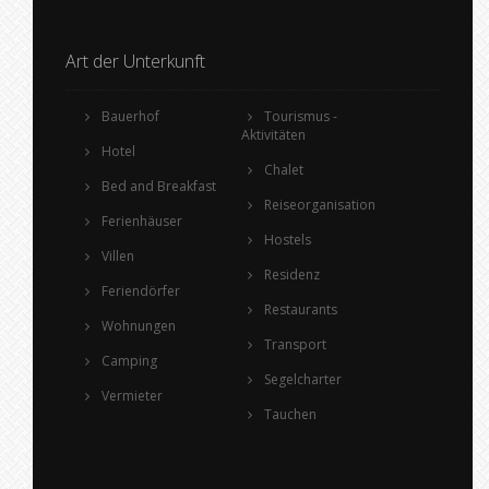
Art der Unterkunft
Bauerhof
Tourismus -
Aktivitäten
Hotel
Chalet
Bed and Breakfast
Reiseorganisation
Ferienhäuser
Hostels
Villen
Residenz
Feriendörfer
Restaurants
Wohnungen
Transport
Camping
Segelcharter
Vermieter
Tauchen