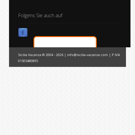
Folgens Sie auch auf
Sicilia Vacanza © 2004 - 2026 |
info@sicilia-vacanza.com
| P.IVA
01505480895