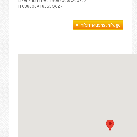
Lizenznummer: 19088006A200772,
IT088006A185SSQ6Z7
Informationsanfrage