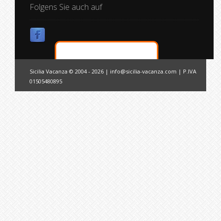
Folgens Sie auch auf
Sicilia Vacanza © 2004 - 2026 |
info@sicilia-vacanza.com
| P.IVA
01505480895