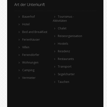
Art der Unterkunft
Bauerhof
Tourismus -
Aktivitäten
Hotel
Chalet
Bed and Breakfast
Reiseorganisation
Ferienhäuser
Hostels
Villen
Residenz
Feriendörfer
Restaurants
Wohnungen
Transport
Camping
Segelcharter
Vermieter
Tauchen