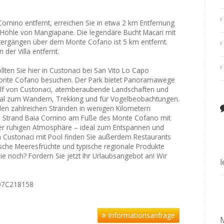
rnino entfernt, erreichen Sie in etwa 2 km Entfernung
 Höhle von Mangiapane. Die legendäre Bucht Macari mit
rgängen über dem Monte Cofano ist 5 km entfernt.
der Villa entfernt.
lten Sie hier in Custonaci bei San Vito Lo Capo
Monte Cofano besuchen. Der Park bietet Panoramawege
olf von Custonaci, atemberaubende Landschaften und
ideal zum Wandern, Trekking und für Vogelbeobachtungen.
en zahlreichen Stränden in wenigen Kilometern
en Strand Baia Cornino am Fuße des Monte Cofano mit
der ruhigen Atmosphäre – ideal zum Entspannen und
n Custonaci mit Pool finden Sie außerdem Restaurants
rische Meeresfrüchte und typische regionale Produkte
 noch? Fordern Sie jetzt Ihr Urlaubsangebot an! Wir
007C218158
Informationsanfrage