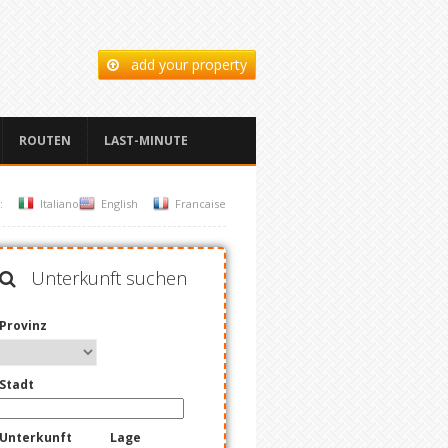
add your property
ROUTEN
LAST-MINUTE
:
Italiano
English
Francaise
Unterkunft suchen
Provinz
Stadt
Unterkunft
Lage