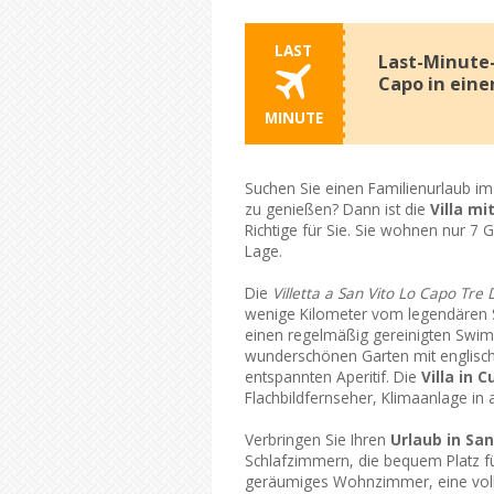
LAST
Last-Minute-
Capo in eine
MINUTE
Suchen Sie einen Familienurlaub im 
zu genießen? Dann ist die
Villa mi
Richtige für Sie. Sie wohnen nur 7
Lage.
Die
Villetta a San Vito Lo Capo Tre D
wenige Kilometer vom legendären S
einen regelmäßig gereinigten Sw
wunderschönen Garten mit englisch
entspannten Aperitif. Die
Villa in 
Flachbildfernseher, Klimaanlage in 
Verbringen Sie Ihren
Urlaub in Sa
Schlafzimmern, die bequem Platz für
geräumiges Wohnzimmer, eine voll