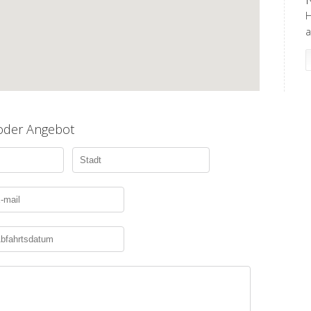
H
a
 oder Angebot