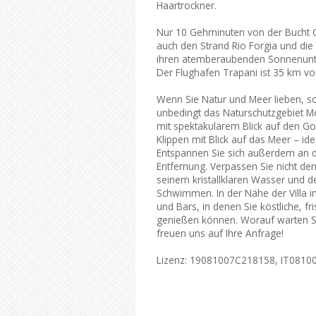
Haartrockner.
Nur 10 Gehminuten von der Bucht Co
auch den Strand Rio Forgia und die
ihren atemberaubenden Sonnenunte
Der Flughafen Trapani ist 35 km von 
Wenn Sie Natur und Meer lieben, sol
unbedingt das Naturschutzgebiet 
mit spektakulärem Blick auf den G
Klippen mit Blick auf das Meer – 
Entspannen Sie sich außerdem an d
Entfernung. Verpassen Sie nicht d
seinem kristallklaren Wasser und 
Schwimmen. In der Nähe der Villa i
und Bars, in denen Sie köstliche, f
genießen können. Worauf warten Sie
freuen uns auf Ihre Anfrage!
Lizenz: 19081007C218158, IT081